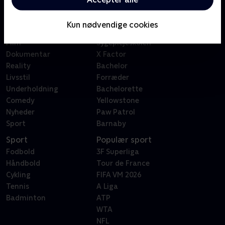
Kategorier
Populært
Børn
Klovn
Kun nødvendige cookies
Serier
Badehotellet
Film
Sygeplejeskolen
Dokumentar
X Factor
Reality
Bachelor
Livsstil
Forræder
Underholdning
Bachelorette
Comedy
Yellowstone
Nyheder
Paw Patrol
Sport
Barnaby
Sport
Populær sport
Fodbold
3F Superliga
Håndbold
Tour de France
Cykling
FIFA VM 2026
Tennis
A Liga
Badminton
ATP
WTA
NFL