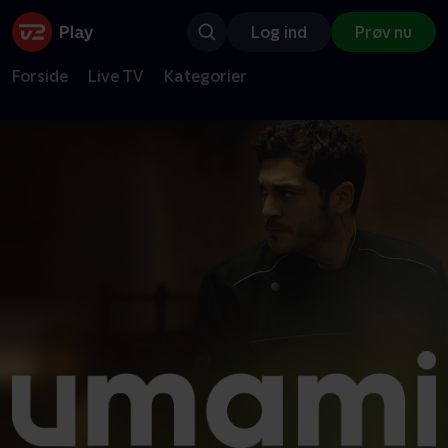
Log ind
Prøv nu
Forside
Live TV
Kategorier