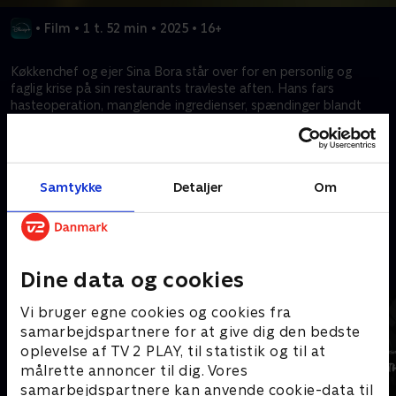
•
Film
•
1 t. 52 min
•
2025
•
16+
Køkkenchef og ejer Sina Bora står over for en personlig og
faglig krise på sin restaurants travleste aften. Hans fars
hasteoperation, manglende ingredienser, spændinger blandt
personalet og hans tidligere mentor Renzos planer om at tage
over presser Sina til at træffe svære beslutninger. "Umami"
indhyller folk i Istanbuls energi, kaosset i køkkenet og Sinas indre
kamp i en medrivende filmoplevelse.
Samtykke
Detaljer
Om
Kræver tilkøb
Mere indhold fra Disney+
Dine data og cookies
Vi bruger egne cookies og cookies fra
samarbejdspartnere for at give dig den bedste
oplevelse af TV 2 PLAY, til statistik og til at
målrette annoncer til dig. Vores
samarbejdspartnere kan anvende cookie-data til