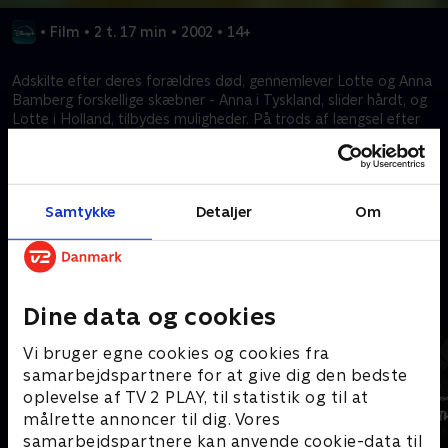
•
Film
•
2 t. 17 min
•
2002
•
14+
Adskilte efter deres forældres død, gennemlever Lotte og Anna
Bamberg forskellige skæbner - Anna i Tyskland, slider hårdt, og
Lotte i Holland, tilbydes muligheder. På trods af længsel efter
hinanden tester livets forhindringer, herunder Annas ægteskab
med en SS-officer og Lottes forlovedes død i Auschwitz, deres
bånd. Efter halvtreds år søger Anna en endelig forbindelse med
sin tvilling.
Samtykke
Detaljer
Om
Kræver tilkøb
Mere indhold fra Disney+
Dine data og cookies
Vi bruger egne cookies og cookies fra
samarbejdspartnere for at give dig den bedste
oplevelse af TV 2 PLAY, til statistik og til at
målrette annoncer til dig. Vores
samarbejdspartnere kan anvende cookie-data til