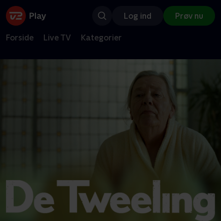
Log ind
Prøv nu
Forside
Live TV
Kategorier