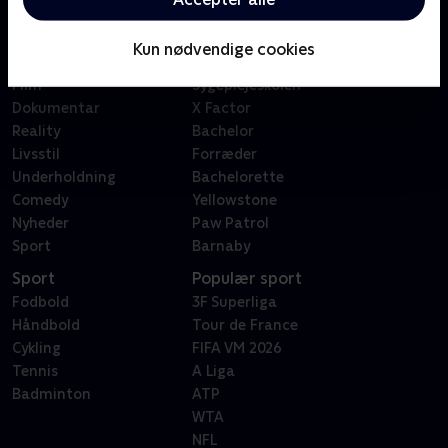
Kategorier
Populært
Børn
Klovn
Kun nødvendige cookies
Serier
Badehotellet
Film
Sygeplejeskolen
Dokumentar
X Factor
Reality
Bachelor
Livsstil
Forræder
Underholdning
Bachelorette
Comedy
Yellowstone
Nyheder
Paw Patrol
Sport
Barnaby
Sport
Populær sport
Fodbold
3F Superliga
Håndbold
Tour de France
Cykling
FIFA VM 2026
Tennis
A Liga
Badminton
ATP
WTA
NFL