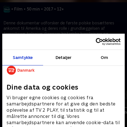
•
Film
•
50 min
•
2017
•
12+
Denne dokumentar udforsker de første polske bosætteres
ankomst til Amerika og deres rolle i grundlæggelsen af
Jamestown-kolonien. Gennem historiske beretninger og
sejlivede legender forsøger filmen at adskille fakta fra myter og
kaste nyt lys over deres bidrag til det spirende USA.
Samtykke
Detaljer
Om
Kræver tilkøb
Mere indhold fra Disney+
Dine data og cookies
Vi bruger egne cookies og cookies fra
samarbejdspartnere for at give dig den bedste
oplevelse af TV 2 PLAY, til statistik og til at
målrette annoncer til dig. Vores
samarbejdspartnere kan anvende cookie-data til