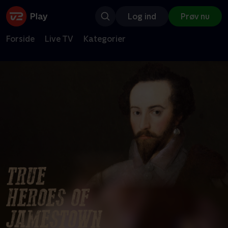
Log ind
Prøv nu
Forside
Live TV
Kategorier