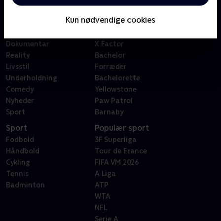
Børn
Klovn
Kun nødvendige cookies
Serier
Badehotellet
Film
Sygeplejeskolen
Dokumentar
X Factor
Reality
Bachelor
Livsstil
Forræder
Underholdning
Bachelorette
Comedy
Yellowstone
Nyheder
Paw Patrol
Sport
Barnaby
Sport
Populær sport
Fodbold
3F Superliga
Håndbold
Tour de France
Cykling
FIFA VM 2026
Tennis
A Liga
Badminton
ATP
WTA
NFL
Serie A