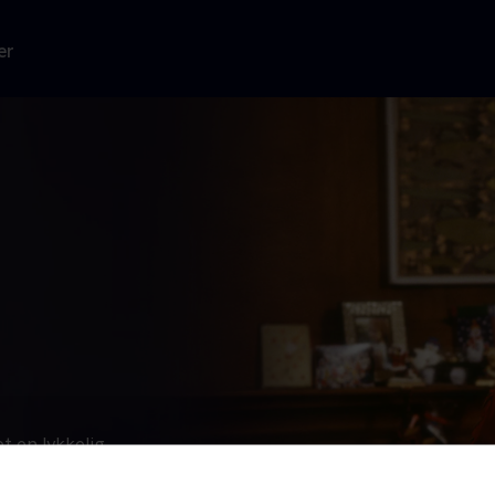
er
t en lykkelig
ring: Bliver
ulemand for