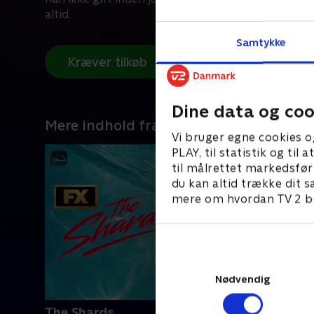
altid.
Samtykke
Kræver tilkøb
Dine data og coo
Mere indhold fra Disney+
Vi bruger egne cookies o
PLAY, til statistik og ti
til målrettet markedsfør
du kan altid trække dit s
mere om hvordan TV 2 be
Nødvendig
The Shards