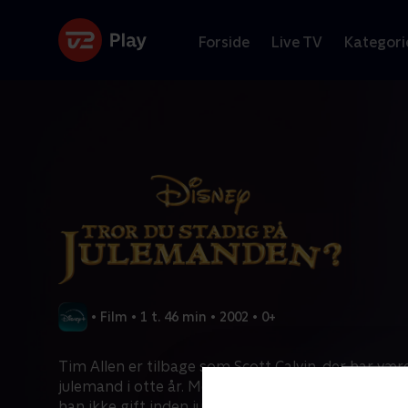
Forside
Live TV
Kategori
•
Film
•
1 t. 46 min
•
2002
•
0+
Tim Allen er tilbage som Scott Calvin, der har være
julemand i otte år. Men han står over for en udford
han ikke gift inden juleaften, er han færdig som j