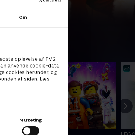
Om
edste oplevelse af TV 2
e kan anvende cookie-data
ge cookies herunder, og
 bunden af siden. Læs
Marketing
EGO filmen 2
LEGO