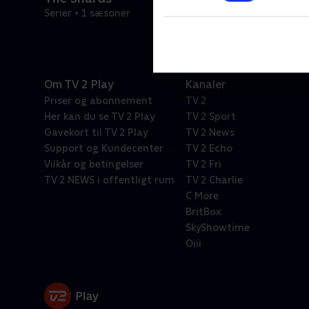
Serier • 1 sæsoner
Om TV 2 Play
Kanaler
Priser og abonnement
TV 2
Her kan du se TV 2 Play
TV 2 Sport
Gavekort til TV 2 Play
TV 2 News
Support og Kundecenter
TV 2 Echo
Vilkår og betingelser
TV 2 Fri
TV 2 NEWS i offentligt rum
TV 2 Charlie
C More
BritBox
SkyShowtime
Oiii