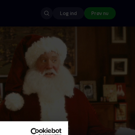
Log ind
Prøv nu