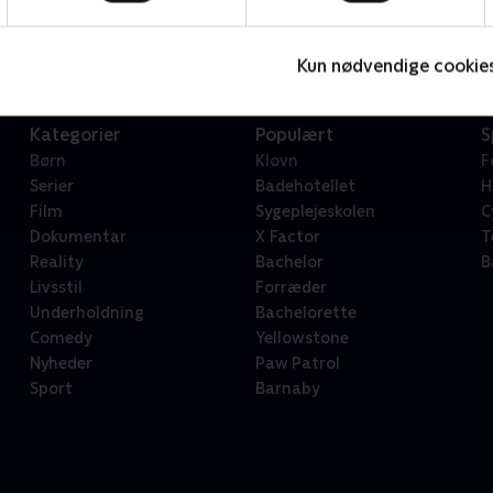
Serier • 1 sæsoner
2
Kun nødvendige cookie
Kategorier
Populært
S
Børn
Klovn
F
Serier
Badehotellet
H
Film
Sygeplejeskolen
C
Dokumentar
X Factor
T
Reality
Bachelor
B
Livsstil
Forræder
Underholdning
Bachelorette
Comedy
Yellowstone
Nyheder
Paw Patrol
Sport
Barnaby