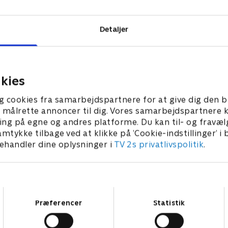
Detaljer
kies
g cookies fra samarbejdspartnere for at give dig den b
l at målrette annoncer til dig. Vores samarbejdspartner
ing på egne og andres platforme. Du kan til- og fravæl
amtykke tilbage ved at klikke på ’Cookie-indstillinger’ i
handler dine oplysninger i
TV 2s privatlivspolitik
.
Samtykkevalg
Præferencer
Statistik
Star Wars: Visions Presents - The Ninth Jedi
L