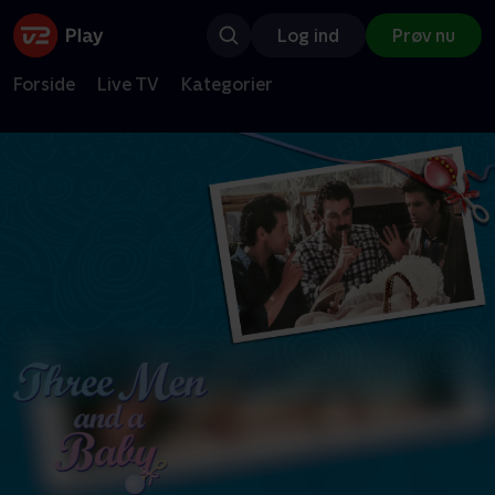
Log ind
Prøv nu
Forside
Live TV
Kategorier