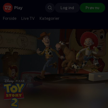
Log ind
Prøv nu
Forside
Live TV
Kategorier