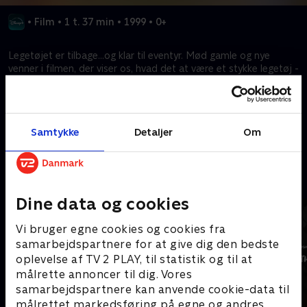
•
Film
•
1 t. 37 min
•
1999
•
0+
Legetøjet er tilbage…og klar til eventyr. Mød gamle og nye
venner i filmen, der viser os, hvad det at være et stykke legetøj -
og en loyal ven - handler om, når vennerne må redde en af
deres egne.
Samtykke
Detaljer
Om
Kræver tilkøb
Mere indhold fra Disney+
Dine data og cookies
Vi bruger egne cookies og cookies fra
samarbejdspartnere for at give dig den bedste
oplevelse af TV 2 PLAY, til statistik og til at
målrette annoncer til dig. Vores
samarbejdspartnere kan anvende cookie-data til
målrettet markedsføring på egne og andres