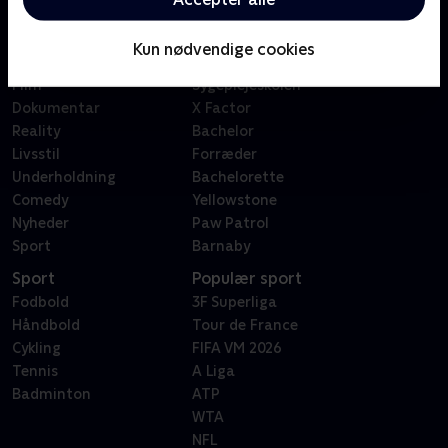
Kategorier
Populært
Børn
Klovn
Kun nødvendige cookies
Serier
Badehotellet
Film
Sygeplejeskolen
Dokumentar
X Factor
Reality
Bachelor
Livsstil
Forræder
Underholdning
Bachelorette
Comedy
Yellowstone
Nyheder
Paw Patrol
Sport
Barnaby
Sport
Populær sport
Fodbold
3F Superliga
Håndbold
Tour de France
Cykling
FIFA VM 2026
Tennis
A Liga
Badminton
ATP
WTA
NFL