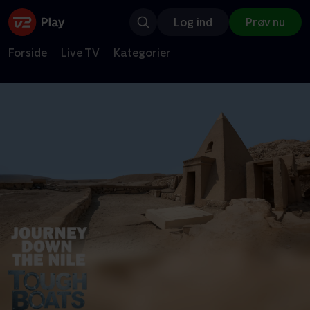
Log ind
Prøv nu
Forside
Live TV
Kategorier