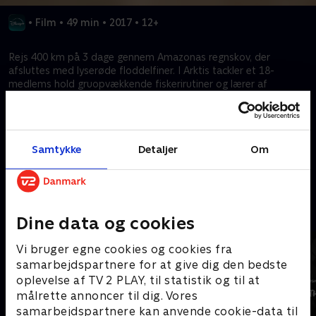
•
Film
•
49 min
•
2017
•
12+
Rejs 400 km på 3 dage gennem Amazonas regnskov, der
afsluttes med lyserøde floddelfiner. I Arktis tackler et 18-
medlems hold gruopvækkende fiskerirutiner og lærer af
lokalbefolkningen. Andre episoder omfatter en dampskibsrejse
på Nilen, udforskning af De Store Søer og autentisk rejse i
Tanzania og Filippinerne.
Samtykke
Detaljer
Om
Kræver tilkøb
Mere indhold fra Disney+
Dine data og cookies
Vi bruger egne cookies og cookies fra
samarbejdspartnere for at give dig den bedste
oplevelse af TV 2 PLAY, til statistik og til at
målrette annoncer til dig. Vores
samarbejdspartnere kan anvende cookie-data til