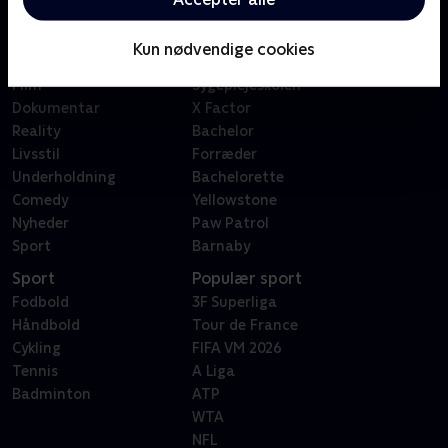
Kategorier
Populært
Børn
Klovn
Kun nødvendige cookies
Serier
Badehotellet
Film
Sygeplejeskolen
Dokumentar
X Factor
Reality
Bachelor
Livsstil
Forræder
Underholdning
Bachelorette
Comedy
Yellowstone
Nyheder
Paw Patrol
Sport
Barnaby
Sport
Populær sport
Fodbold
3F Superliga
Håndbold
Tour de France
Cykling
FIFA VM 2026
Tennis
A Liga
Badminton
ATP
WTA
NFL