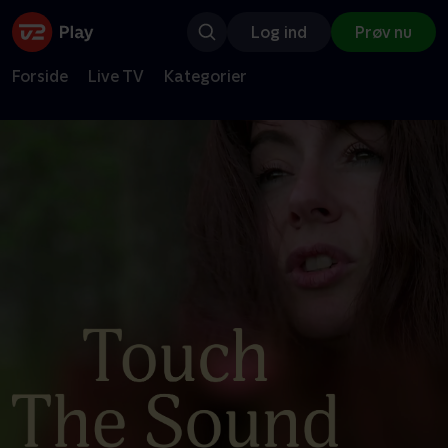
Log ind
Prøv nu
Forside
Live TV
Kategorier