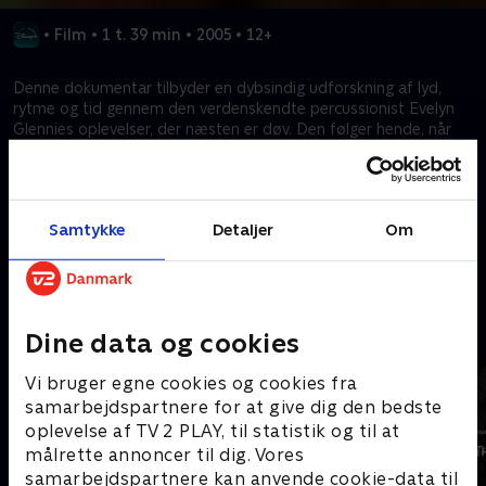
•
Film
•
1 t. 39 min
•
2005
•
12+
Denne dokumentar tilbyder en dybsindig udforskning af lyd,
rytme og tid gennem den verdenskendte percussionist Evelyn
Glennies oplevelser, der næsten er døv. Den følger hende, når
hun demonstrerer sin unikke evne til at mærke vibrationer og
tilbyder en fascinerende rejse ind i, hvordan vi opfatter og
forbinder os med verden gennem lyd, selv når den er
fraværende.
Samtykke
Detaljer
Om
Kræver tilkøb
Mere indhold fra Disney+
Dine data og cookies
Vi bruger egne cookies og cookies fra
samarbejdspartnere for at give dig den bedste
oplevelse af TV 2 PLAY, til statistik og til at
målrette annoncer til dig. Vores
samarbejdspartnere kan anvende cookie-data til