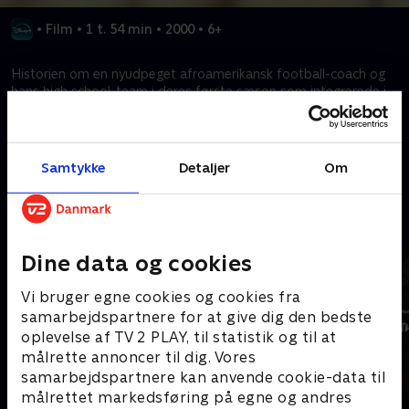
•
Film
•
1 t. 54 min
•
2000
•
6+
Historien om en nyudpeget afroamerikansk football-coach og
hans high school-team i deres første sæson som integrerede i
1970'ernes Virginia.
Kræver tilkøb
Samtykke
Detaljer
Om
Mere indhold fra Disney+
Dine data og cookies
Vi bruger egne cookies og cookies fra
samarbejdspartnere for at give dig den bedste
oplevelse af TV 2 PLAY, til statistik og til at
målrette annoncer til dig. Vores
samarbejdspartnere kan anvende cookie-data til
målrettet markedsføring på egne og andres