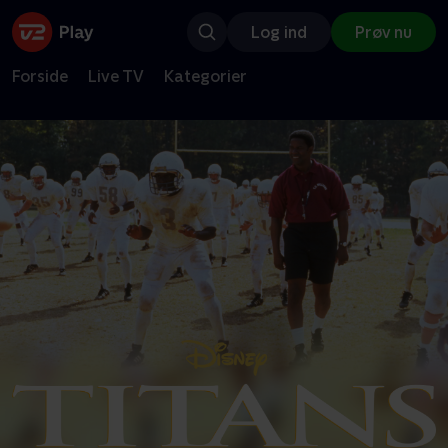
Log ind
Prøv nu
Forside
Live TV
Kategorier