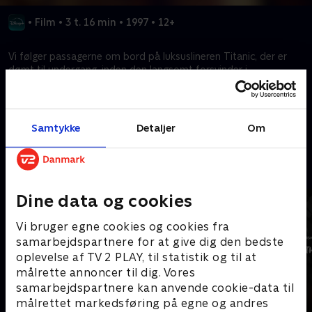
•
Film
•
3 t. 16 min
•
1997
•
12+
Vi følger passagerne om bord på luksuslineren Titanic, der er
dømt til undergang, inden den langsomt forsvinder i
Atlanterhavet.
Kræver tilkøb
Samtykke
Detaljer
Om
Mere indhold fra Disney+
Dine data og cookies
Vi bruger egne cookies og cookies fra
samarbejdspartnere for at give dig den bedste
oplevelse af TV 2 PLAY, til statistik og til at
målrette annoncer til dig. Vores
samarbejdspartnere kan anvende cookie-data til
målrettet markedsføring på egne og andres