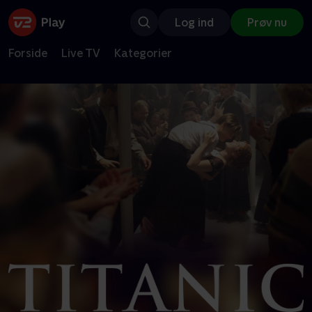
Log ind
Prøv nu
Forside
Live TV
Kategorier