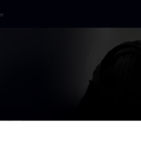
er
for bedste
mand spiller
olkning – en