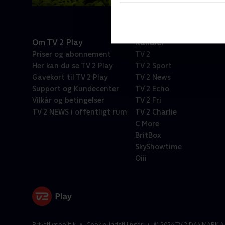
Om TV 2 Play
Kanaler
Priser og abonnement
TV 2
Her kan du se TV 2 Play
TV 2 Sport
Gavekort til TV 2 Play
TV 2 News
Support og Kundecenter
TV 2 Echo
Vilkår og betingelser
TV 2 Fri
TV 2 NEWS i offentligt rum
TV 2 Charlie
C More
BritBox
SkyShowtime
Oiii