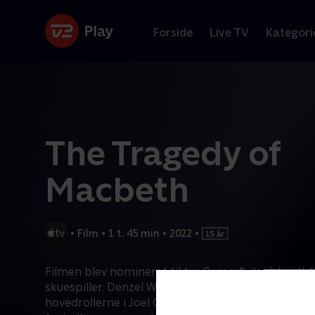
Forside
Live TV
Kategori
The Tragedy of
Macbeth
•
Film
•
1 t. 45 min
•
2022
•
Filmen blev nomineret til tre Oscars®, deriblandt 
skuespiller. Denzel Washington og Frances McDor
hovedrollerne i Joel Coens dristige og barske fort