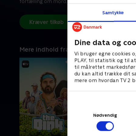
fortælling om mord, vanvid, magtsyge og forbitret 
Samtykke
Kræver tilkøb
Dine data og coo
Mere indhold fra Apple TV
Vi bruger egne cookies o
PLAY, til statistik og ti
til målrettet markedsfør
du kan altid trække dit s
mere om hvordan TV 2 be
Nødvendig