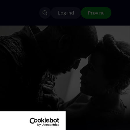
Log ind
Prøv nu