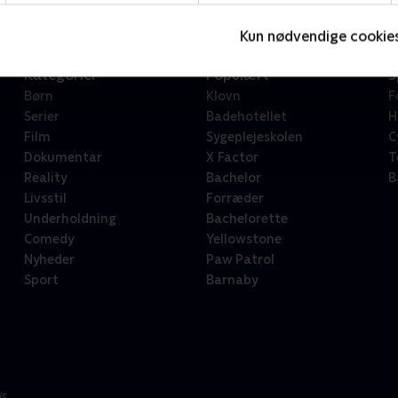
Kun nødvendige cookie
Kategorier
Populært
S
Børn
Klovn
F
Serier
Badehotellet
H
Film
Sygeplejeskolen
C
Dokumentar
X Factor
T
Reality
Bachelor
B
Livsstil
Forræder
Underholdning
Bachelorette
Comedy
Yellowstone
Nyheder
Paw Patrol
Sport
Barnaby