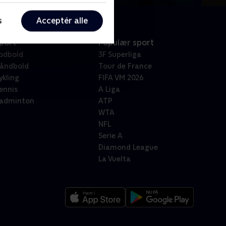
s
Acceptér alle
port
Populær sport
odbold
3F Superliga
åndbold
Tour de France
ykling
FIFA VM 2026
ennis
A Liga
adminton
ATP
WTA
NFL
Serie A
Diamond League
La Vuelta