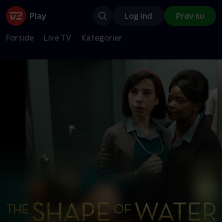
Log ind
Prøv nu
Forside
Live TV
Kategorier