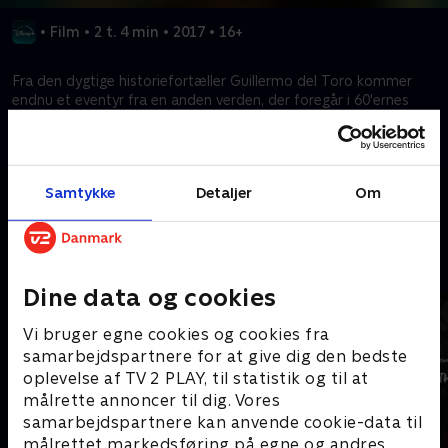
•
Film
•
2 t. 4 min
•
2017
•
16+
Fra den dygtige historiefortæller Guillermo del Toro kommer
endnu et eventyr fra en anden verden, der foregår i 60'ernes
Amerika, hvor en kvindes liv ændrer sig for altid, da hun opdager
et hemmeligt eksperiment.
Samtykke
Detaljer
Om
Kræver tilkøb
Mere indhold fra Disney+
Dine data og cookies
Vi bruger egne cookies og cookies fra
samarbejdspartnere for at give dig den bedste
oplevelse af TV 2 PLAY, til statistik og til at
målrette annoncer til dig. Vores
samarbejdspartnere kan anvende cookie-data til
målrettet markedsføring på egne og andres