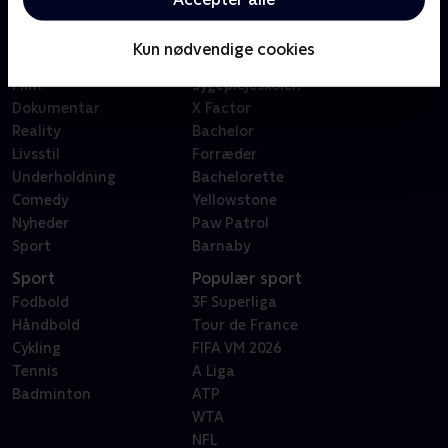
Kategorier
Populært
Børn
Klovn
Kun nødvendige cookies
Serier
Badehotellet
Film
Sygeplejeskolen
Dokumentar
X Factor
Reality
Bachelor
Livsstil
Forræder
Underholdning
Bachelorette
Comedy
Yellowstone
Nyheder
Paw Patrol
Sport
Barnaby
Sport
Populær sport
Fodbold
3F Superliga
Håndbold
Tour de France
Cykling
FIFA VM 2026
Tennis
A Liga
Badminton
ATP
WTA
NFL