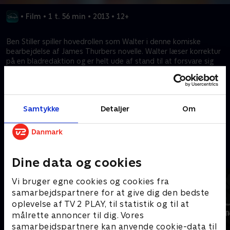
•
Film
•
1 t. 56 min
•
2013
•
12+
Ben Stiller spiller hovedrollen som Walter i denne komiske
bearbejdelse af James Thurbers novelle. Walter læser korrektur
på en bladredaktion og er helt ude af stand til at forsvare sig
selv, så han trækker sig tilbage til en fantasiverden, hvor han er
heroisk, selvsikker og herre over sin egen skæbne. Stiller
instruerer fra et manuskript af Steven Conrad med bl.a. Kristen
Wiig og Patton Oswalt.
Samtykke
Detaljer
Om
Kræver tilkøb
Mere indhold fra Disney+
Dine data og cookies
Vi bruger egne cookies og cookies fra
samarbejdspartnere for at give dig den bedste
oplevelse af TV 2 PLAY, til statistik og til at
målrette annoncer til dig. Vores
samarbejdspartnere kan anvende cookie-data til