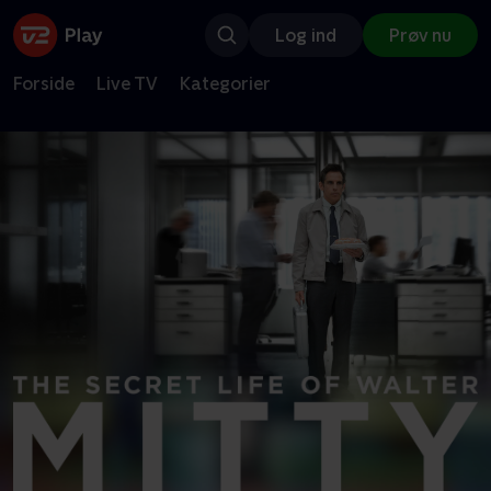
Log ind
Prøv nu
Forside
Live TV
Kategorier