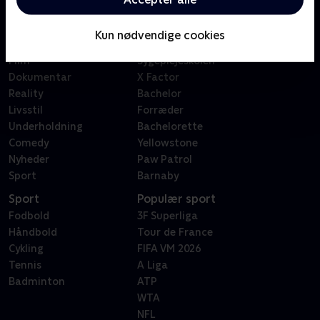
Kategorier
Populært
Børn
Klovn
Kun nødvendige cookies
Serier
Badehotellet
Film
Sygeplejeskolen
Dokumentar
X Factor
Reality
Bachelor
Livsstil
Forræder
Underholdning
Bachelorette
Comedy
Yellowstone
Nyheder
Paw Patrol
Sport
Barnaby
Sport
Populær sport
Fodbold
3F Superliga
Håndbold
Tour de France
Cykling
FIFA VM 2026
Tennis
A Liga
Badminton
ATP
WTA
NFL