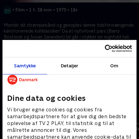
•
Film
•
1 t. 38 min
•
1975
•
18+
Montér dit strømpebånd og genoplev denne tidsforvrængende,
kønsforvirrede kultklassiker! Da et nyforlovet pars (Barry
Bostwick og Susan Sarandon) bil går i stykker en regnfuld nat
ender de to på et uhyggeligt slot tilhørende Dr. Frank-N-Furter
(Tim Curry). Der oplever de deres livs eventyr, som vil trække dig
med ind i et uhyggeligt morsomt univers.
Samtykke
Detaljer
Om
Kræver tilkøb
Mere indhold fra Disney+
Dine data og cookies
Vi bruger egne cookies og cookies fra
samarbejdspartnere for at give dig den bedste
oplevelse af TV 2 PLAY, til statistik og til at
målrette annoncer til dig. Vores
samarbejdspartnere kan anvende cookie-data til