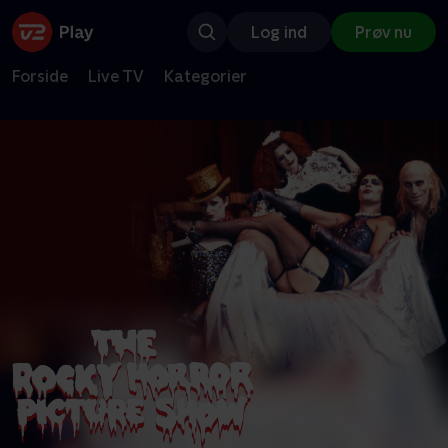
Log ind
Prøv nu
Forside
Live TV
Kategorier