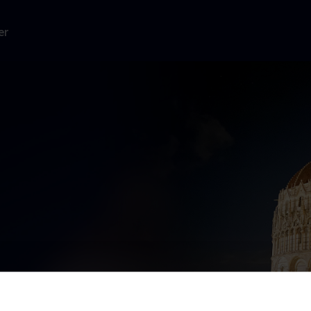
er
rukturer, der
 og beundret i
en.