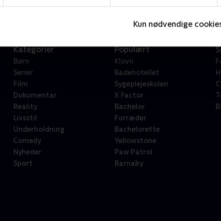
Kun nødvendige cookie
Kategorier
Populært
S
Børn
Klovn
F
Serier
Badehotellet
H
Film
Sygeplejeskolen
C
Dokumentar
X Factor
T
Reality
Bachelor
B
Livsstil
Forræder
Underholdning
Bachelorette
Comedy
Yellowstone
Nyheder
Paw Patrol
Sport
Barnaby