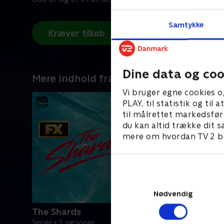
Samtykke
Kræver tilkøb
Dine data og coo
Mere indhold fra Disney+
Vi bruger egne cookies o
PLAY, til statistik og ti
til målrettet markedsfør
du kan altid trække dit s
mere om hvordan TV 2 be
Nødvendig
The Shards
Serier • 1 sæsoner