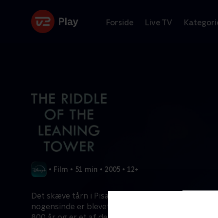
Forside
Live TV
Kategori
•
Film
•
51 min
•
2005
•
12+
Det skæve tårn i Pisa er en af de mest berømte st
nogensinde er blevet bygget. Det har været elsket
800 år og er et af de mest besøgte steder på jord