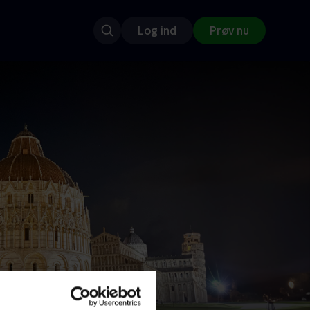
Log ind
Prøv nu