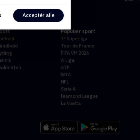
s
Acceptér alle
port
Populær sport
odbold
3F Superliga
åndbold
Tour de France
ykling
FIFA VM 2026
ennis
A Liga
adminton
ATP
WTA
NFL
Serie A
Diamond League
La Vuelta