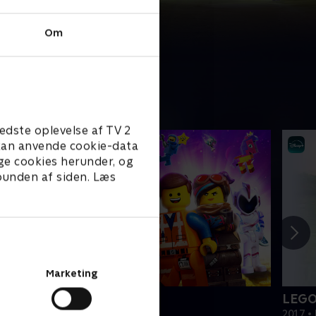
Om
edste oplevelse af TV 2
e kan anvende cookie-data
ge cookies herunder, og
 bunden af siden. Læs
Marketing
EGO filmen 2
LEGO
019 • Film • 1 t. 47 min
2017 • 