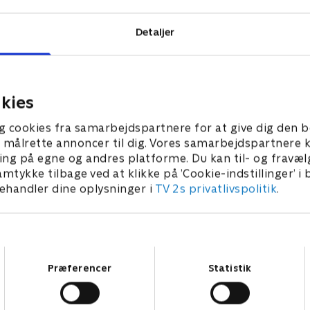
Detaljer
kies
g cookies fra samarbejdspartnere for at give dig den b
l at målrette annoncer til dig. Vores samarbejdspartner
ing på egne og andres platforme. Du kan til- og fravæl
amtykke tilbage ved at klikke på ’Cookie-indstillinger’ i
handler dine oplysninger i
TV 2s privatlivspolitik
.
Samtykkevalg
Præferencer
Statistik
Star Wars: Visions Presents - The Ninth Jedi
L
Serier • 1 sæsoner
2