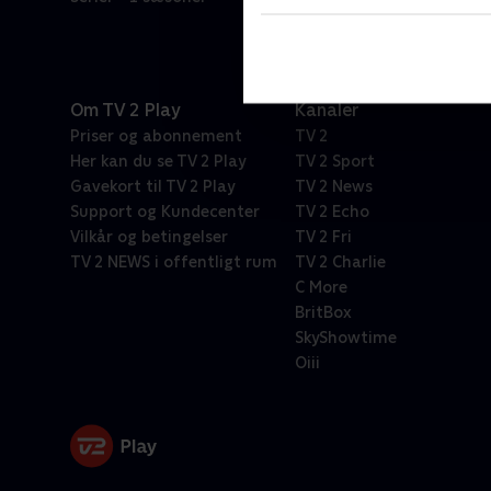
Om TV 2 Play
Kanaler
Priser og abonnement
TV 2
Her kan du se TV 2 Play
TV 2 Sport
Gavekort til TV 2 Play
TV 2 News
Support og Kundecenter
TV 2 Echo
Vilkår og betingelser
TV 2 Fri
TV 2 NEWS i offentligt rum
TV 2 Charlie
C More
BritBox
SkyShowtime
Oiii