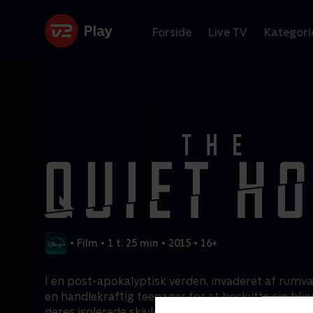
Forside
Live TV
Kategori
•
Film
•
1 t. 25 min
•
2015
•
16+
I en post-apokalyptisk verden, invaderet af rum
en handlekraftig teenager for at beskytte sin blind
deres isolerede skjulested forsvarer de sig både