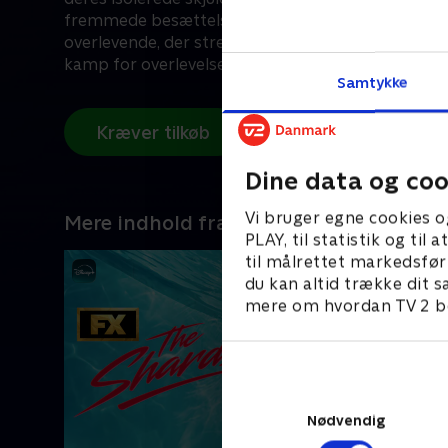
fremmede besættelsesmagt og mod desperate, ka
overlevende, der strejfer rundt i det øde landskab, 
kamp for overlevelse, hvor hun må være både bes
Samtykke
kriger.
Kræver tilkøb
Dine data og coo
Vi bruger egne cookies o
Mere indhold fra Disney+
PLAY, til statistik og ti
til målrettet markedsfør
du kan altid trække dit s
mere om hvordan TV 2 be
Nødvendig