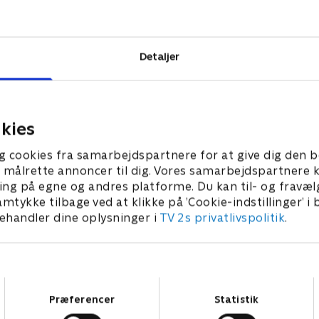
nnibalistiske
i en brutal
kytter og
Detaljer
kies
g cookies fra samarbejdspartnere for at give dig den b
l at målrette annoncer til dig. Vores samarbejdspartner
ing på egne og andres platforme. Du kan til- og fravæl
amtykke tilbage ved at klikke på ’Cookie-indstillinger’ i
handler dine oplysninger i
TV 2s privatlivspolitik
.
Samtykkevalg
Præferencer
Statistik