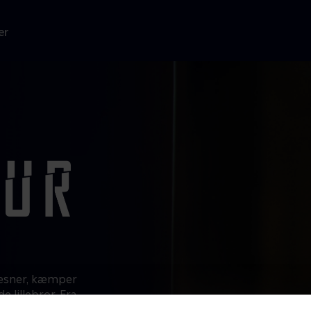
er
væsner, kæmper
e lillebror. Fra
 mod den