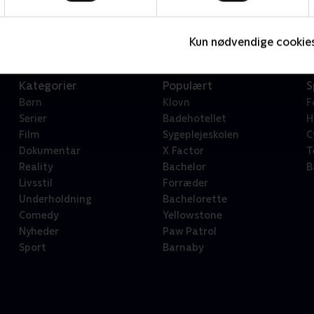
Serier • 1 sæsoner
2
Kun nødvendige cookie
Kategorier
Populært
S
Børn
Klovn
F
Serier
Badehotellet
H
Film
Sygeplejeskolen
C
Dokumentar
X Factor
T
Reality
Bachelor
B
Livsstil
Forræder
Underholdning
Bachelorette
Comedy
Yellowstone
Nyheder
Paw Patrol
Sport
Barnaby