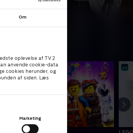
Om
edste oplevelse af TV 2
e kan anvende cookie-data
ge cookies herunder, og
 bunden af siden. Læs
Marketing
EGO filmen 2
LEGO