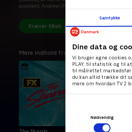
assistent, Andrew (Ryan Reynolds).
Samtykke
Kræver tilkøb
Dine data og coo
Mere indhold fra Disney+
Vi bruger egne cookies o
PLAY, til statistik og ti
til målrettet markedsfør
du kan altid trække dit s
mere om hvordan TV 2 be
Nødvendig
The Shards