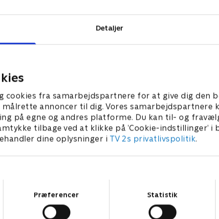
Detaljer
kies
g cookies fra samarbejdspartnere for at give dig den b
l at målrette annoncer til dig. Vores samarbejdspartner
ing på egne og andres platforme. Du kan til- og fravæl
amtykke tilbage ved at klikke på ’Cookie-indstillinger’ i
handler dine oplysninger i
TV 2s privatlivspolitik
.
Samtykkevalg
Præferencer
Statistik
Star Wars: Visions Presents - The Ninth Jedi
L