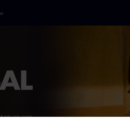
er
tfulde job, som
rende Margaret
anende