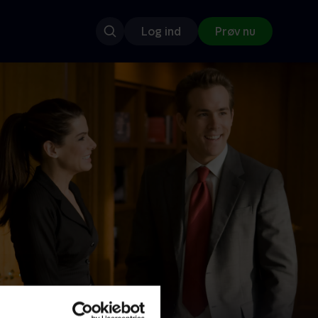
Log ind
Prøv nu