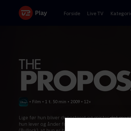
Forside
Live TV
Kategori
•
Film
•
1 t. 50 min
•
2009
•
12+
Lige før hun bliver deporteret og mister det mag
hun lever og ånder for, annoncerer den kontrolle
(Bullock), at hun er blevet forlovet med sin intet