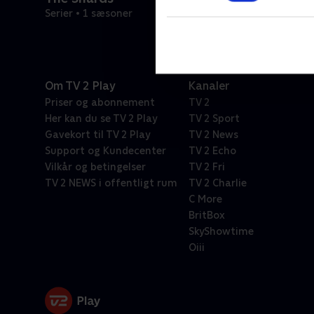
Serier • 1 sæsoner
Om TV 2 Play
Kanaler
Priser og abonnement
TV 2
Her kan du se TV 2 Play
TV 2 Sport
Gavekort til TV 2 Play
TV 2 News
Support og Kundecenter
TV 2 Echo
Vilkår og betingelser
TV 2 Fri
TV 2 NEWS i offentligt rum
TV 2 Charlie
C More
BritBox
SkyShowtime
Oiii