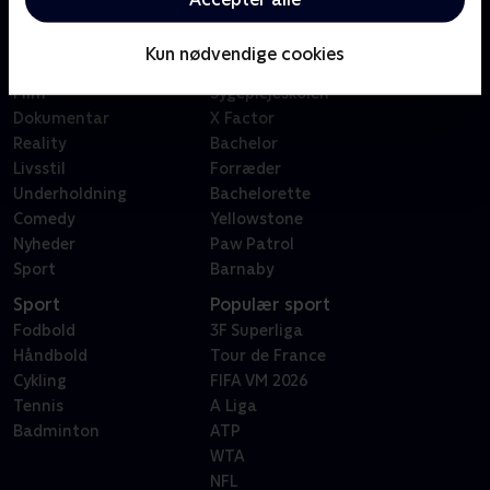
Kategorier
Populært
Børn
Klovn
Kun nødvendige cookies
Serier
Badehotellet
Film
Sygeplejeskolen
Dokumentar
X Factor
Reality
Bachelor
Livsstil
Forræder
Underholdning
Bachelorette
Comedy
Yellowstone
Nyheder
Paw Patrol
Sport
Barnaby
Sport
Populær sport
Fodbold
3F Superliga
Håndbold
Tour de France
Cykling
FIFA VM 2026
Tennis
A Liga
Badminton
ATP
WTA
NFL