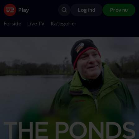
Log ind
Prøv nu
Forside
Live TV
Kategorier