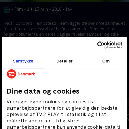
•
Film
•
1 t. 13 min
•
2018
•
16+
Midt i Londons Hampstead Heath ligger tre svømmedamme, et
fristed for et fællesskab af helårssvømmere. Gennem et år
følger dokumentaren deres daglige ritualer, samtaler og stille
refleksioner. Et portræt af en unik by-oase, hvor mennesker
finder fællesskab, fordybelse og et øjebliks pause fra byens
hektiske liv.
Samtykke
Detaljer
Om
Kræver tilkøb
Mere indhold fra Disney+
Dine data og cookies
Vi bruger egne cookies og cookies fra
samarbejdspartnere for at give dig den bedste
oplevelse af TV 2 PLAY, til statistik og til at
målrette annoncer til dig. Vores
samarbejdspartnere kan anvende cookie-data til