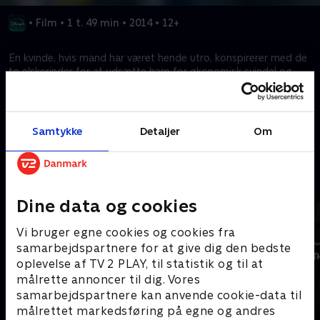
•
Film
•
1 t. 49 min
•
2014
•
12+
En kvinde, hvis mand har været hende utro, konspirerer med de
to elskerinder for at udsætte ham for økonomisk svindel og
tage kontrol over hans investeringsfirma.
Kræver tilkøb
Samtykke
Detaljer
Om
Mere indhold fra Disney+
Dine data og cookies
Vi bruger egne cookies og cookies fra
samarbejdspartnere for at give dig den bedste
oplevelse af TV 2 PLAY, til statistik og til at
målrette annoncer til dig. Vores
samarbejdspartnere kan anvende cookie-data til
målrettet markedsføring på egne og andres