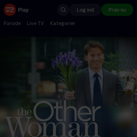
Log ind
Prøv nu
Forside
Live TV
Kategorier