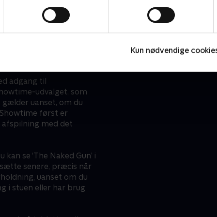
står i kø, rammer ‘The Nake
rank Drebin Jr. alligevel
aften, hvor målet blot er at
r dig med på en
 kun er, om sagen bliver
 Franks hjælp.
Kun nødvendige cookie
yShowtime
d adgang til
yShowtime-udvalget, som
t gælder uanset, om du
kyShowtime først er
il afspilning med det
u kan se ‘The Naked Gun’ i
tsætte senere, præcis når
erholdning, uanset om du
 i stuen eller har brug