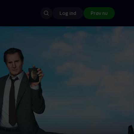
Log ind
Prøv nu