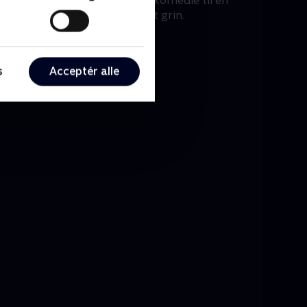
d Gun’ plet. Det er en oplagt komedie til en
 læne sig tilbage og få et godt grin.
s
Acceptér alle