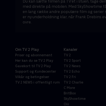
Du kan sætte filmen på TV’et i stuen, tage de
med direkte på mobilen. Med SkyShowtime får
en lang række andre populære film og serier 
er ny underholdning klar, når Frank Drebins ev
ovre.
Om TV 2 Play
Kanaler
Priser og abonnement
TV 2
Her kan du se TV 2 Play
TV 2 Sport
Gavekort til TV 2 Play
TV 2 News
Support og Kundecenter
TV 2 Echo
Vilkår og betingelser
TV 2 Fri
TV 2 NEWS i offentligt rum
TV 2 Charlie
C More
BritBox
SkyShowtime
Oiii