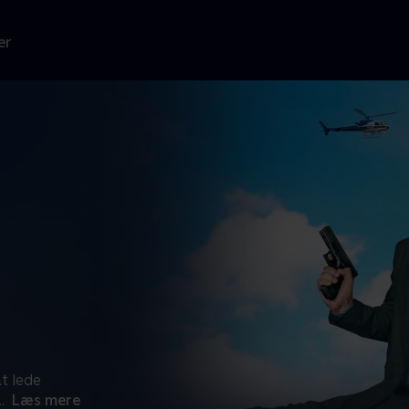
er
at lede
..
Læs mere