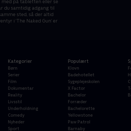
n med på tabletten eller se
 du samtidig adgang til
samme sted, så der altid
entyr i ‘The Naked Gun’ er
Kategorier
Populært
S
Børn
Klovn
F
Serier
Badehotellet
H
Film
Sygeplejeskolen
C
Dokumentar
X Factor
T
Reality
Bachelor
B
Livsstil
Forræder
Underholdning
Bachelorette
Comedy
Yellowstone
Nyheder
Paw Patrol
Sport
Barnaby