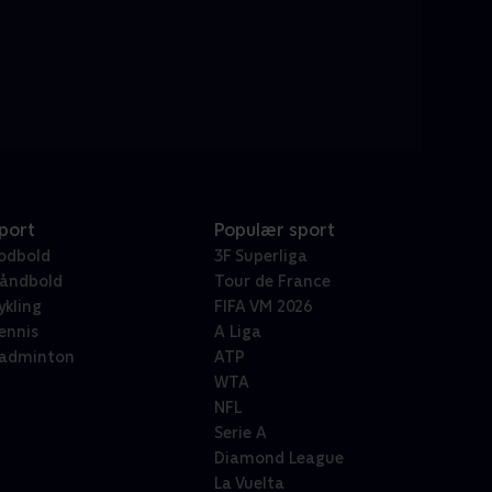
port
Populær sport
odbold
3F Superliga
åndbold
Tour de France
ykling
FIFA VM 2026
ennis
A Liga
adminton
ATP
WTA
NFL
Serie A
Diamond League
La Vuelta