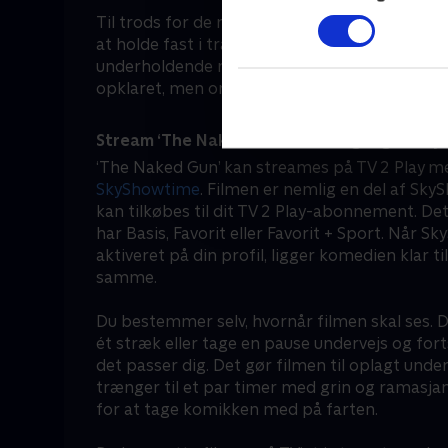
Til trods for de mange bump på vejen formår F
at holde fast i trådene. ‘The Naked Gun’ tage
underholdende mission, hvor spørgsmålet ikke
opklaret, men om byen overhovedet overlever
Stream ‘The Naked Gun’ med adgang til Sk
‘The Naked Gun’ kan streames på TV 2 Play me
SkyShowtime
. Filmen er nemlig en del af Sk
kan tilkøbes til dit TV 2 Play-abonnement. De
har Basis, Favorit eller Favorit + Sport. Når S
aktiveret på din profil, ligger komedien klar t
samme.
Du bestemmer selv, hvornår filmen skal ses. D
ét stræk eller tage en pause undervejs og for
det passer dig. Det gør filmen til oplagt und
trænger til et par timer med grin og ramasjang
for at tage komikken med på farten.