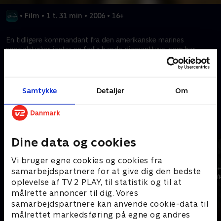
•
Film
•
1 t. 31 min
•
2006
•
16+
En tidligere kommandant fra den amerikanske marines
specialstyrker jagter en farlig bande diamanttyve, som har
bortført hans kone.
Kræver tilkøb
Samtykke
Detaljer
Om
Mere indhold fra Disney+
Dine data og cookies
Vi bruger egne cookies og cookies fra
samarbejdspartnere for at give dig den bedste
oplevelse af TV 2 PLAY, til statistik og til at
målrette annoncer til dig. Vores
samarbejdspartnere kan anvende cookie-data til
målrettet markedsføring på egne og andres