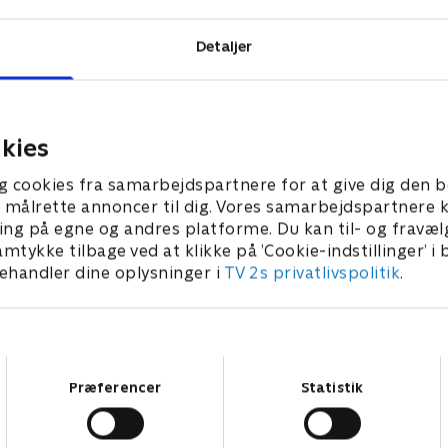
Detaljer
kies
g cookies fra samarbejdspartnere for at give dig den b
l at målrette annoncer til dig. Vores samarbejdspartner
ing på egne og andres platforme. Du kan til- og fravæl
amtykke tilbage ved at klikke på ’Cookie-indstillinger’ i
handler dine oplysninger i
TV 2s privatlivspolitik
.
Samtykkevalg
Præferencer
Statistik
Star Wars: Visions Presents - The Ninth Jedi
L
Serier • 1 sæsoner
2