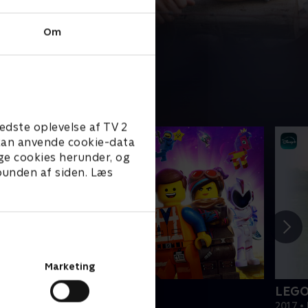
Om
edste oplevelse af TV 2
e kan anvende cookie-data
ge cookies herunder, og
 bunden af siden. Læs
Marketing
EGO filmen 2
LEGO
019 • Film • 1 t. 47 min
2017 • 