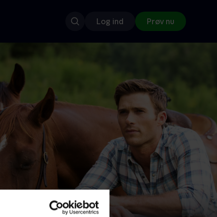
Log ind
Prøv nu