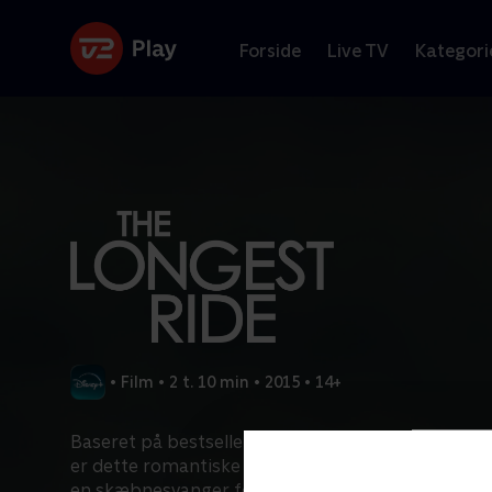
Forside
Live TV
Kategori
•
Film
•
2 t. 10 min
•
2015
•
14+
Baseret på bestselleren af ​​mesterfortælleren Nic
er dette romantiske drama centreret om et ungt 
en skæbnesvanger forbindelse, der ændrer deres li