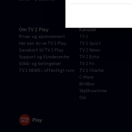
Om TV 2 Play
Kanaler
Priser og abonnement
TV 2
Her kan du se TV 2 Play
TV 2 Sport
Gavekort til TV 2 Play
TV 2 News
Support og Kundecenter
TV 2 Echo
Vilkår og betingelser
TV 2 Fri
TV 2 NEWS i offentligt rum
TV 2 Charlie
C More
BritBox
SkyShowtime
Oiii