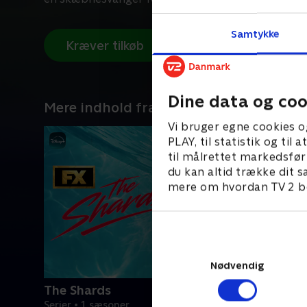
Samtykke
Kræver tilkøb
Dine data og coo
Mere indhold fra Disney+
Vi bruger egne cookies o
PLAY, til statistik og ti
til målrettet markedsfør
du kan altid trække dit s
mere om hvordan TV 2 be
Nødvendig
The Shards
Serier • 1 sæsoner