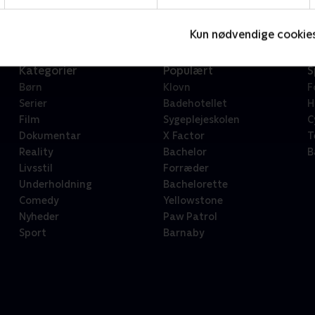
Kun nødvendige cookie
Kategorier
Populært
S
Børn
Klovn
F
Serier
Badehotellet
H
Film
Sygeplejeskolen
C
Dokumentar
X Factor
T
Reality
Bachelor
B
Livsstil
Forræder
Underholdning
Bachelorette
Comedy
Yellowstone
Nyheder
Paw Patrol
Sport
Barnaby