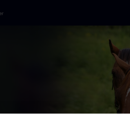
er
holas Sparks,
par, der skaber
v for evigt.