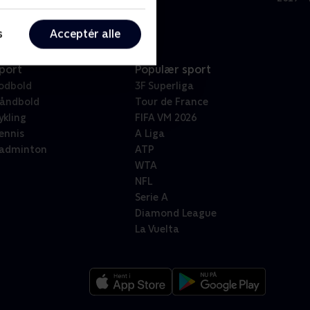
s
Acceptér alle
port
Populær sport
odbold
3F Superliga
åndbold
Tour de France
ykling
FIFA VM 2026
ennis
A Liga
adminton
ATP
WTA
NFL
Serie A
Diamond League
La Vuelta