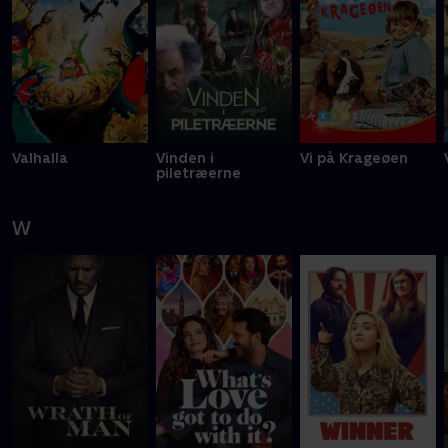
Valhalla
Vinden i
Vi på Krageøen
piletræerne
W