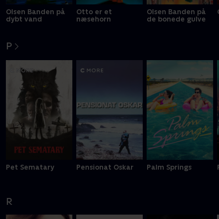
Olsen Banden på
Otto er et
Olsen Banden på
dybt vand
næsehorn
de bonede gulve
P
Pet Sematary
Pensionat Oskar
Palm Springs
R