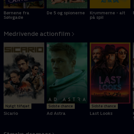
Børnene fra
De 5 og spionerne
Krummerne - alt
Sølvgade
på spil
Medrivende actionfilm
Nyligt tilføjet
Sidste chance
Sidste chance
Sicario
Ad Astra
Last Looks