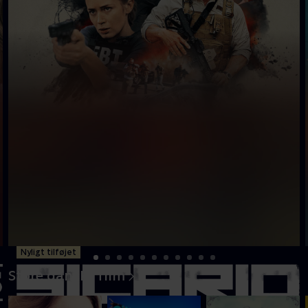
Nyligt tilføjet
Store danske film