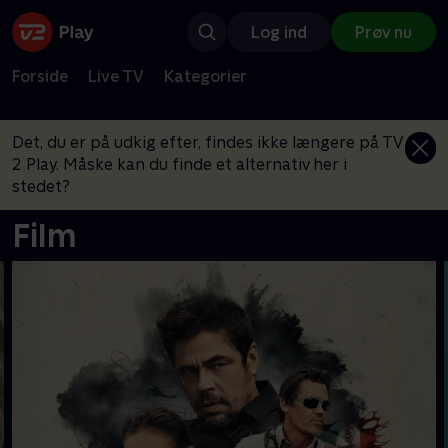
Log ind
Prøv nu
Forside
Live TV
Kategorier
Det, du er på udkig efter, findes ikke længere på TV
2 Play. Måske kan du finde et alternativ her i
stedet?
Film