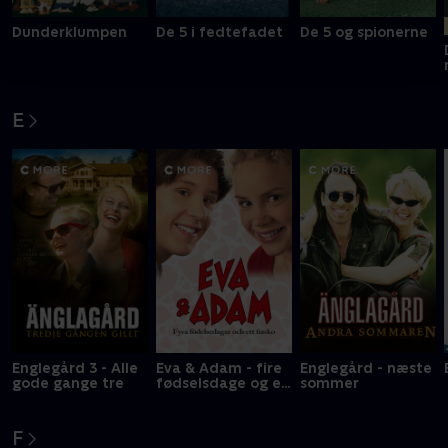
Dunderklumpen
De 5 i fedtefadet
De 5 og spionerne
E
Englegård 3 - Alle
Eva & Adam - fire
Englegård - næste
gode gange tre
fødselsdage og en
sommer
fiasko
F