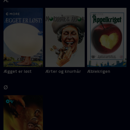
Æ
Ægget er løst
Ærter og knurhår
Æblekrigen
Ø