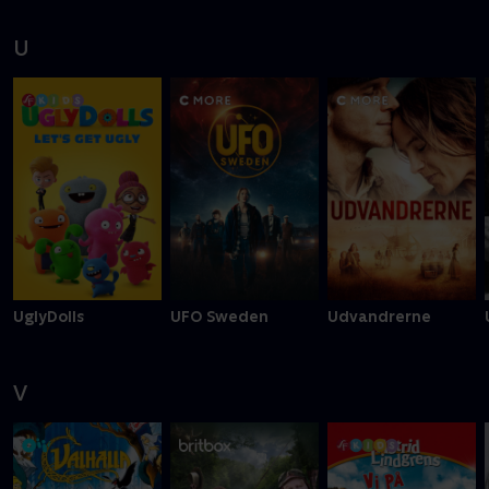
U
UglyDolls
UFO Sweden
Udvandrerne
V