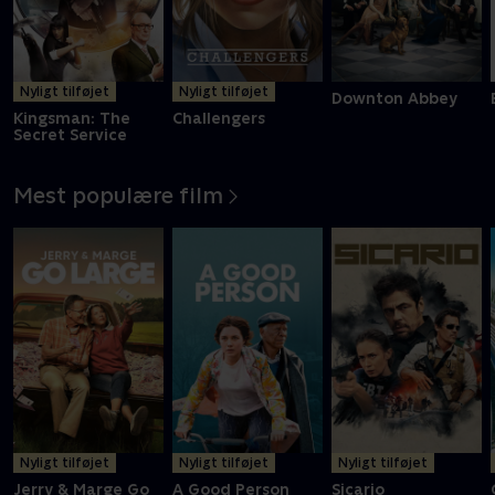
Nyligt tilføjet
Nyligt tilføjet
Downton Abbey
Kingsman: The
Challengers
Secret Service
Mest populære film
Nyligt tilføjet
Nyligt tilføjet
Nyligt tilføjet
Jerry & Marge Go
A Good Person
Sicario