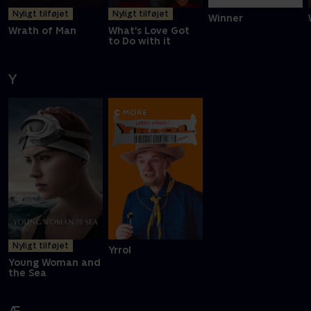
Nyligt tilføjet
Nyligt tilføjet
Winner
Wrath of Man
What's Love Got
to Do with it
Y
Nyligt tilføjet
Yrrol
Young Woman and
the Sea