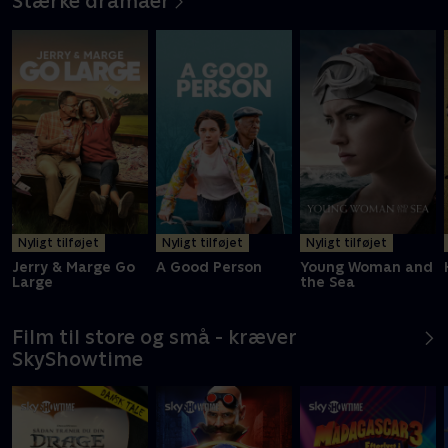
Stærke dramaer
Nyligt tilføjet
Nyligt tilføjet
Nyligt tilføjet
Jerry & Marge Go
A Good Person
Young Woman and
Large
the Sea
Film til store og små - kræver
SkyShowtime