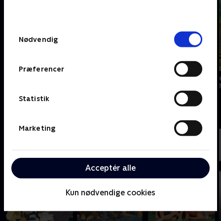
behandler dine oplysninger i
TV 2s privatlivspolitik
.
Samtykkevalg
Nødvendig
Præferencer
Nyligt tilføjet
Nyligt tilføjet
Copshop
Challengers
Crocodile Dundee
Statistik
D
Marketing
Acceptér alle
Kun nødvendige cookies