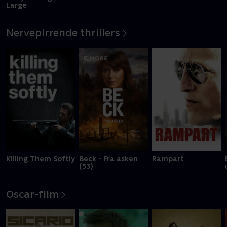
Large
Nervepirrende thrillers
Killing Them Softly
Beck - Fra asken
Rampart
(53)
Oscar-film