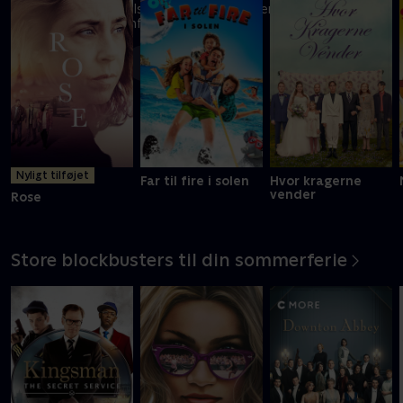
En FBI-agent må tilsidesætte sine værdier for at overleve i
prisbelønnet actionfilm
Mere info
Nyligt tilføjet
Far til fire i solen
Hvor kragerne
vender
Rose
Store blockbusters til din sommerferie