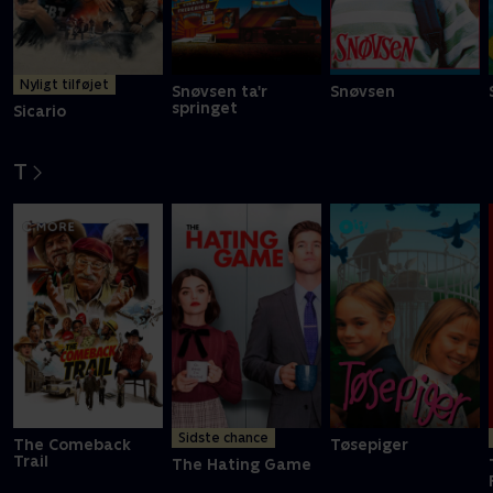
Nyligt tilføjet
Snøvsen ta'r
Snøvsen
springet
Sicario
T
Sidste chance
The Comeback
Tøsepiger
Trail
The Hating Game