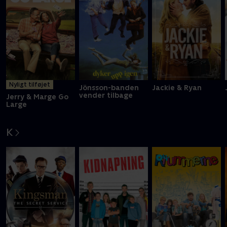
Nyligt tilføjet
Jönsson-banden
Jackie & Ryan
vender tilbage
Jerry & Marge Go
Large
K