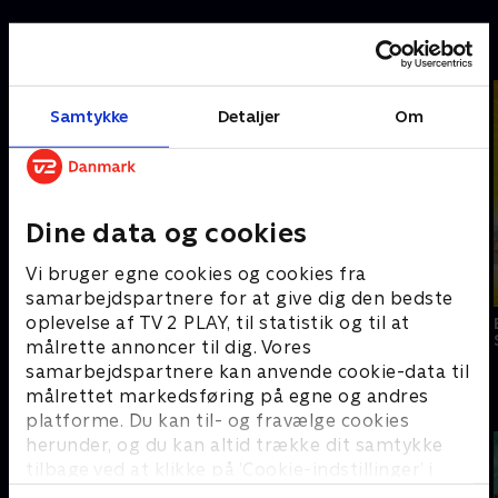
B
Samtykke
Detaljer
Om
Dine data og cookies
Vi bruger egne cookies og cookies fra
samarbejdspartnere for at give dig den bedste
oplevelse af TV 2 PLAY, til statistik og til at
Bad Moms
Børnene fra
Bennys badekar
Sølvgade
målrette annoncer til dig. Vores
samarbejdspartnere kan anvende cookie-data til
målrettet markedsføring på egne og andres
C
platforme. Du kan til- og fravælge cookies
herunder, og du kan altid trække dit samtykke
tilbage ved at klikke på ’Cookie-indstillinger’ i
bunden af siden. Læs mere om hvordan TV 2