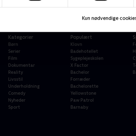
Serier • 1 sæsoner
2
Kun nødvendige cookie
Kategorier
Populært
S
Børn
Klovn
F
Serier
Badehotellet
H
Film
Sygeplejeskolen
C
Dokumentar
X Factor
T
Reality
Bachelor
B
Livsstil
Forræder
Underholdning
Bachelorette
Comedy
Yellowstone
Nyheder
Paw Patrol
Sport
Barnaby