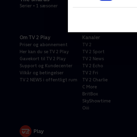
Serier • 1 sæsoner
Om TV 2 Play
Kanaler
Priser og abonnement
TV 2
Her kan du se TV 2 Play
TV 2 Sport
Gavekort til TV 2 Play
TV 2 News
Support og Kundecenter
TV 2 Echo
Vilkår og betingelser
TV 2 Fri
TV 2 NEWS i offentligt rum
TV 2 Charlie
C More
BritBox
SkyShowtime
Oiii