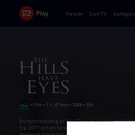
Forside
Live TV
Kategori
•
Film
•
1 t. 47 min
•
2006
•
18+
En nyfortolkning af Wes Cravens spændingsfyldte 
fra 1977 om en ferierende familie, der pludselig s
desperat kamp for overlevelse i ørkenen mod blo