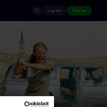
Log ind
Prøv nu