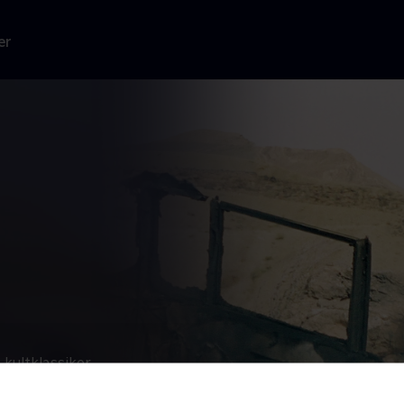
er
kultklassiker
tår over for en
dtørstige