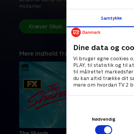
mutanter.
Samtykke
Kræver tilkøb
Dine data og coo
Mere indhold fra Disney+
Vi bruger egne cookies o
PLAY, til statistik og ti
til målrettet markedsfør
du kan altid trække dit s
mere om hvordan TV 2 be
Nødvendig
The Shards