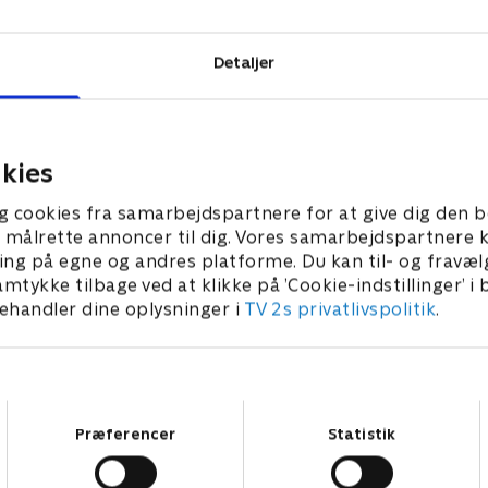
Detaljer
kies
g cookies fra samarbejdspartnere for at give dig den b
l at målrette annoncer til dig. Vores samarbejdspartner
ing på egne og andres platforme. Du kan til- og fravæl
amtykke tilbage ved at klikke på ’Cookie-indstillinger’ i
handler dine oplysninger i
TV 2s privatlivspolitik
.
Samtykkevalg
Præferencer
Statistik
Star Wars: Visions Presents - The Ninth Jedi
L