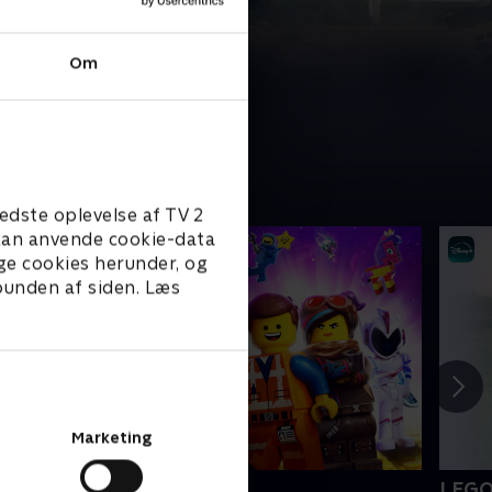
Om
edste oplevelse af TV 2
e kan anvende cookie-data
ge cookies herunder, og
 bunden af siden. Læs
Marketing
EGO filmen 2
LEGO