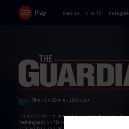
Forside
Live TV
Kategori
•
Film
•
2 t. 20 min
•
2006
•
16+
Tynget af depression efter en tragisk og mislykke
redningsaktion får redder Ben Randall (Kevin Cost
opgave, han ikke vil have; han skal træne et hold 