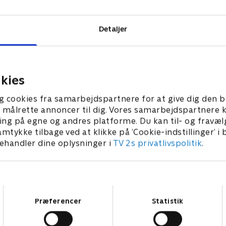
Detaljer
kies
g cookies fra samarbejdspartnere for at give dig den b
l at målrette annoncer til dig. Vores samarbejdspartner
ing på egne og andres platforme. Du kan til- og fravæl
amtykke tilbage ved at klikke på ’Cookie-indstillinger’ i
handler dine oplysninger i
TV 2s privatlivspolitik
.
Samtykkevalg
Præferencer
Statistik
Star Wars: Visions Presents - The Ninth Jedi
L