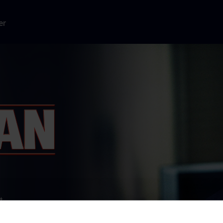
er
t
ner) en
redder-