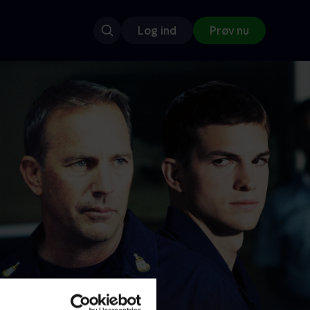
Log ind
Prøv nu