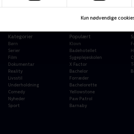
Serier • 1 sæsoner
2
Kun nødvendige cookie
Kategorier
Populært
S
Børn
Klovn
F
Serier
Badehotellet
H
Film
Sygeplejeskolen
C
Dokumentar
X Factor
T
Reality
Bachelor
B
Livsstil
Forræder
Underholdning
Bachelorette
Comedy
Yellowstone
Nyheder
Paw Patrol
Sport
Barnaby