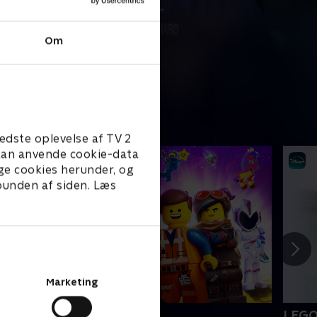
Om
edste oplevelse af TV 2
e kan anvende cookie-data
ge cookies herunder, og
 bunden af siden. Læs
Marketing
EGO filmen 2
LEGO