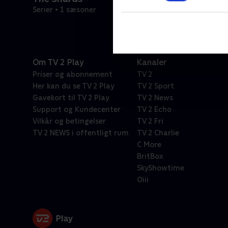
Serier • 1 sæsoner
Om TV 2 Play
Kanaler
Priser og abonnement
TV 2
Her kan du se TV 2 Play
TV 2 Sport
Gavekort til TV 2 Play
TV 2 News
Support og Kundecenter
TV 2 Echo
Vilkår og betingelser
TV 2 Fri
TV 2 NEWS i offentligt rum
TV 2 Charlie
C More
BritBox
SkyShowtime
Oiii