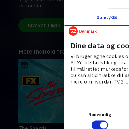
aspiranter.
Samtykke
Kræver tilkøb
Dine data og coo
Mere indhold fra Disney+
Vi bruger egne cookies o
PLAY, til statistik og ti
til målrettet markedsfør
du kan altid trække dit s
mere om hvordan TV 2 be
Nødvendig
The Shards