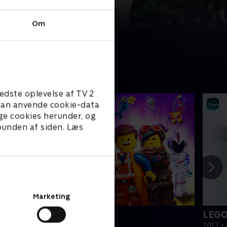
Om
edste oplevelse af TV 2
e kan anvende cookie-data
ge cookies herunder, og
 bunden af siden. Læs
Marketing
EGO filmen 2
LEGO
019 • Film • 1 t. 47 min
2017 • 