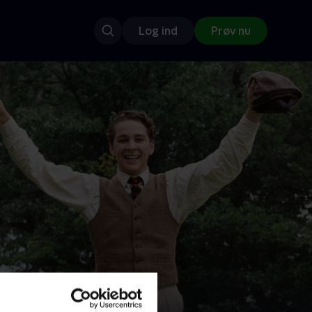
Log ind
Prøv nu