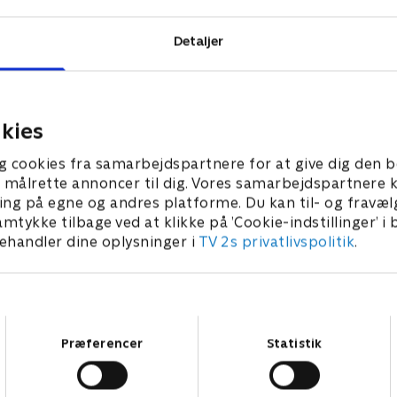
Detaljer
kies
g cookies fra samarbejdspartnere for at give dig den b
l at målrette annoncer til dig. Vores samarbejdspartner
ing på egne og andres platforme. Du kan til- og fravæl
amtykke tilbage ved at klikke på ’Cookie-indstillinger’ i
handler dine oplysninger i
TV 2s privatlivspolitik
.
Samtykkevalg
Præferencer
Statistik
Star Wars: Visions Presents - The Ninth Jedi
L
Serier • 1 sæsoner
2