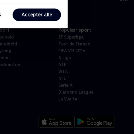
s
Acceptér alle
port
Populær sport
odbold
3F Superliga
åndbold
Tour de France
ykling
FIFA VM 2026
ennis
A Liga
adminton
ATP
WTA
NFL
Serie A
Diamond League
La Vuelta