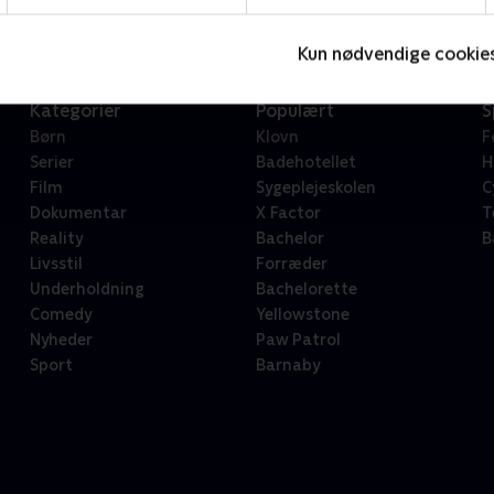
Kun nødvendige cookie
Kategorier
Populært
S
Børn
Klovn
F
Serier
Badehotellet
H
Film
Sygeplejeskolen
C
Dokumentar
X Factor
T
Reality
Bachelor
B
Livsstil
Forræder
Underholdning
Bachelorette
Comedy
Yellowstone
Nyheder
Paw Patrol
Sport
Barnaby