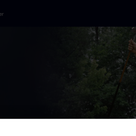
er
 Ouimets
 Harry Vardon.
.