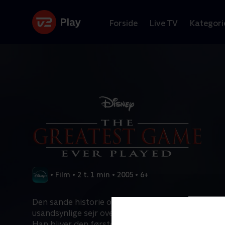
Forside
Live TV
Kategori
•
Film
•
2 t. 1 min
•
2005
•
6+
Den sande historie om amatørgolfspiller Francis
usandsynlige sejr over verdens bedste golfspiller,
Han bliver den første amatør, der vinder U.S. Open