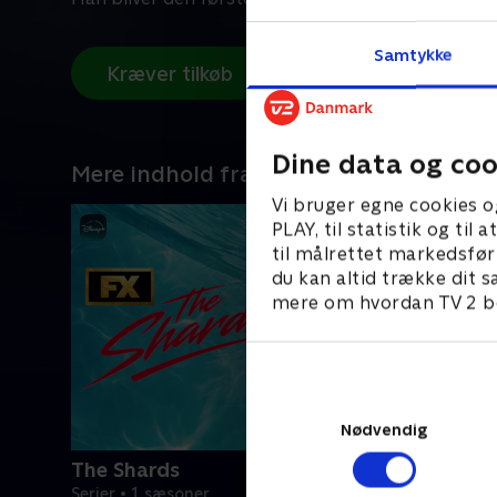
Samtykke
Kræver tilkøb
Dine data og coo
Mere indhold fra Disney+
Vi bruger egne cookies o
PLAY, til statistik og ti
til målrettet markedsfør
du kan altid trække dit s
mere om hvordan TV 2 be
Nødvendig
The Shards
Serier • 1 sæsoner