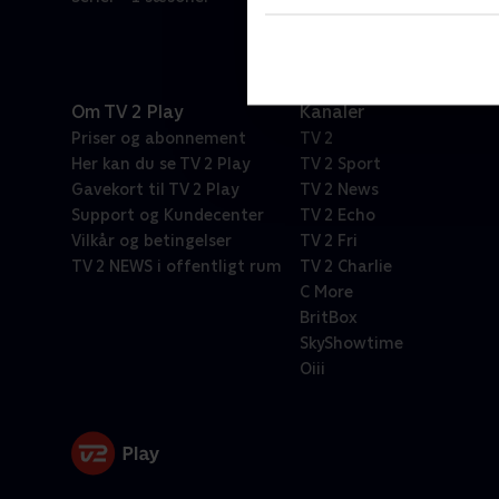
Om TV 2 Play
Kanaler
Priser og abonnement
TV 2
Her kan du se TV 2 Play
TV 2 Sport
Gavekort til TV 2 Play
TV 2 News
Support og Kundecenter
TV 2 Echo
Vilkår og betingelser
TV 2 Fri
TV 2 NEWS i offentligt rum
TV 2 Charlie
C More
BritBox
SkyShowtime
Oiii