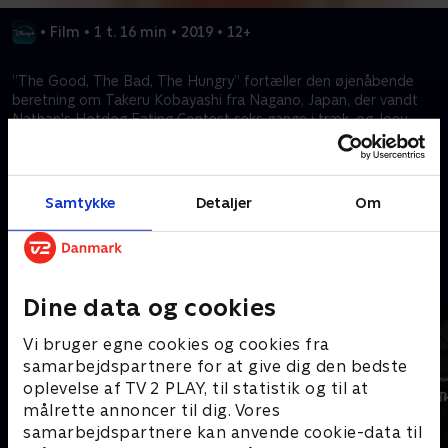
•
Film
•
1 t. 16 min
•
2019
•
12+
”The Good, The Bad, The Hungry” fortæller den øjenåbende
beretning om Takeru Kobayashi fra Nagano, Japan, der vandt
Nathan's Hotdog Eating Contest seks gange i træk, og Joey
Chestnut, californieren der detroniserede den japanske legende
i 2007 og blev sportens ansigt udadtil.
Samtykke
Detaljer
Om
Kræver tilkøb
Mere indhold fra Disney+
Dine data og cookies
Vi bruger egne cookies og cookies fra
samarbejdspartnere for at give dig den bedste
oplevelse af TV 2 PLAY, til statistik og til at
målrette annoncer til dig. Vores
samarbejdspartnere kan anvende cookie-data til