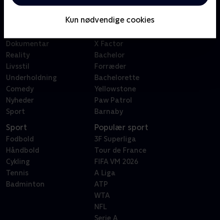
Børn
Klovn
Kun nødvendige cookies
Serier
Badehotellet
Film
Sygeplejeskolen
Dokumentar
X Factor
Reality
Bachelor
Livsstil
Forræder
Underholdning
Bachelorette
Comedy
Yellowstone
Nyheder
Paw Patrol
Sport
Barnaby
Sport
Populær sport
Fodbold
3F Superliga
Håndbold
Tour de France
Cykling
FIFA VM 2026
Tennis
A Liga
Badminton
ATP
WTA
NFL
Serie A