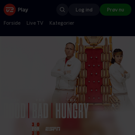
Log ind
Prøv nu
Forside
Live TV
Kategorier