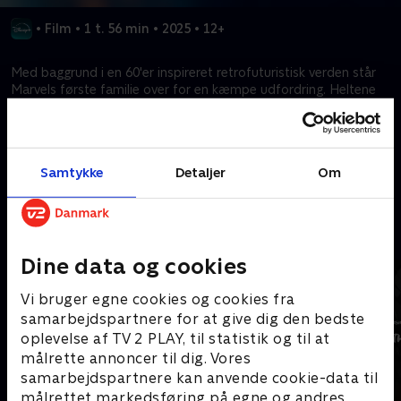
•
Film
•
1 t. 56 min
•
2025
•
12+
Med baggrund i en 60'er inspireret retrofuturistisk verden står
Marvels første familie over for en kæmpe udfordring. Heltene
må jonglere med familiebånd og forsvare Jorden mod en
rumgud og hans gådefulde budbringer.
Samtykke
Detaljer
Om
Kræver tilkøb
Mere indhold fra Disney+
Dine data og cookies
Vi bruger egne cookies og cookies fra
samarbejdspartnere for at give dig den bedste
oplevelse af TV 2 PLAY, til statistik og til at
målrette annoncer til dig. Vores
samarbejdspartnere kan anvende cookie-data til
målrettet markedsføring på egne og andres