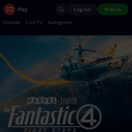
Log ind
Prøv nu
Forside
Live TV
Kategorier