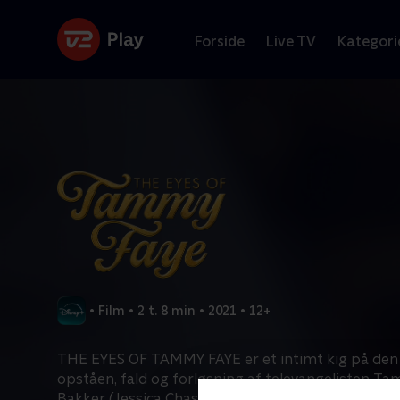
Forside
Live TV
Kategori
•
Film
•
2 t. 8 min
•
2021
•
12+
THE EYES OF TAMMY FAYE er et intimt kig på de
opståen, fald og forløsning af televangelisten T
Bakker (Jessica Chastain). I 1970'erne og 80'ern