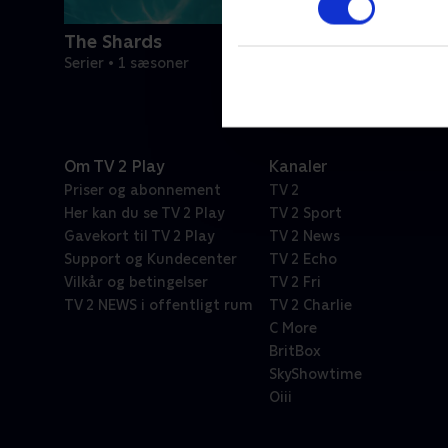
The Shards
Serier • 1 sæsoner
Om TV 2 Play
Kanaler
Priser og abonnement
TV 2
Her kan du se TV 2 Play
TV 2 Sport
Gavekort til TV 2 Play
TV 2 News
Support og Kundecenter
TV 2 Echo
Vilkår og betingelser
TV 2 Fri
TV 2 NEWS i offentligt rum
TV 2 Charlie
C More
BritBox
SkyShowtime
Oiii