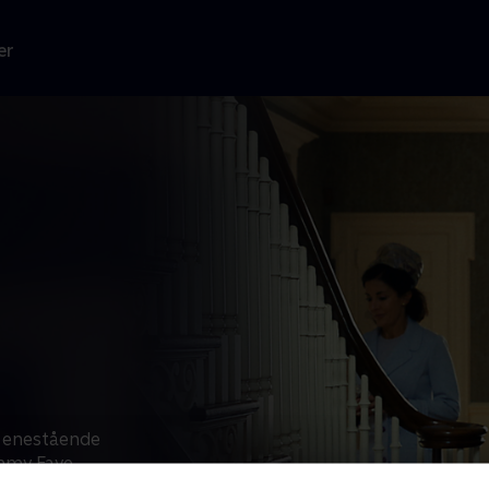
er
n enestående
ammy Faye
e opbyggede