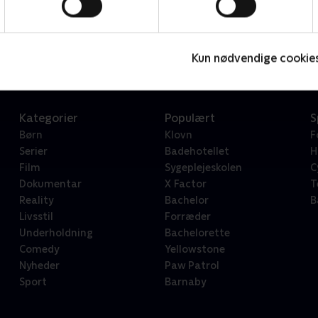
Star Wars: Visions Presents - The Ninth Jedi
L
Serier • 1 sæsoner
2
Kun nødvendige cookie
Kategorier
Populært
S
Børn
Klovn
F
Serier
Badehotellet
H
Film
Sygeplejeskolen
C
Dokumentar
X Factor
T
Reality
Bachelor
B
Livsstil
Forræder
Underholdning
Bachelorette
Comedy
Yellowstone
Nyheder
Paw Patrol
Sport
Barnaby