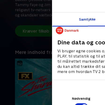
Tammy Faye og Jim Bakker (Andrew Garfield) et 
religiøst tv-netværk og temapark - indtil rivaler, 
og skandaler væltede hendes imperium.
Samtykke
Kræver tilkøb
Dine data og coo
Vi bruger egne cookies o
Mere indhold fra Disney+
PLAY, til statistik og ti
til målrettet markedsfør
du kan altid trække dit s
mere om hvordan TV 2 be
Nødvendig