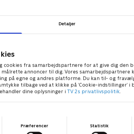
blomstrende,
økonomiske fejl
Detaljer
kies
g cookies fra samarbejdspartnere for at give dig den b
l at målrette annoncer til dig. Vores samarbejdspartner
ing på egne og andres platforme. Du kan til- og fravæl
amtykke tilbage ved at klikke på ’Cookie-indstillinger’ i
handler dine oplysninger i
TV 2s privatlivspolitik
.
Samtykkevalg
Præferencer
Statistik