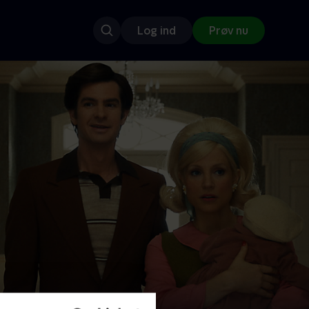
Log ind
Prøv nu