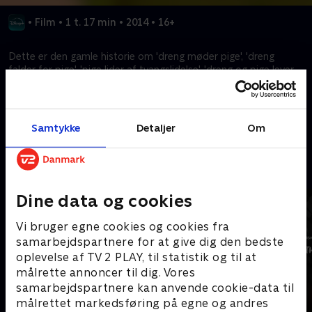
•
Film
•
1 t. 17 min
•
2014
•
16+
Dette er den gamle historie om 'dreng møder pige', 'dreng
falder for pige', 'pige lider af tvangslidelse', 'dreng og pige lever
lykkeligt til deres dages ende'.
Kræver tilkøb
Samtykke
Detaljer
Om
Mere indhold fra Disney+
Dine data og cookies
Vi bruger egne cookies og cookies fra
samarbejdspartnere for at give dig den bedste
oplevelse af TV 2 PLAY, til statistik og til at
målrette annoncer til dig. Vores
samarbejdspartnere kan anvende cookie-data til
målrettet markedsføring på egne og andres