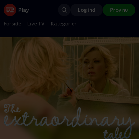
Log ind
Prøv nu
Forside
Live TV
Kategorier