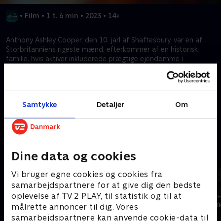
•
Film
•
1 t. 6 min
•
2023
•
14+
Anthony Ashley Cooper, den 10. jarl af Shaftesbury, var en af
Storbritanniens rigeste mænd, efterkommer af en historisk
familie, hvis aktiver inkluderede prægtige ejendomme i
Storbritannien og Frankrig, en 9000 hektar stor ejendom og
kunstværker til en værdi af titusinder af millioner af pund. Han
tilbragte tiden i sine forfædres familiehjem i Dorset og på den
franske riviera, hvor han nød en hedonistisk livsstil med druk,
Samtykke
Detaljer
Om
stoffer og sex.
Kræver tilkøb
Mere indhold fra Disney+
Dine data og cookies
Vi bruger egne cookies og cookies fra
samarbejdspartnere for at give dig den bedste
oplevelse af TV 2 PLAY, til statistik og til at
målrette annoncer til dig. Vores
samarbejdspartnere kan anvende cookie-data til