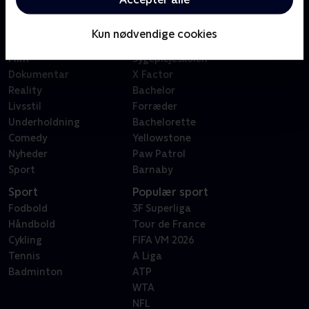
Kategorier
Populært
Børn
Klovn
Kun nødvendige cookies
Serier
Badehotellet
Film
Sygeplejeskolen
Dokumentar
X Factor
Reality
Bachelor
Livsstil
Forræder
Underholdning
Bachelorette
Comedy
Yellowstone
Nyheder
Paw Patrol
Sport
Barnaby
Sport
Populær sport
Fodbold
3F Superliga
Håndbold
Tour de France
Cykling
FIFA VM 2026
Tennis
A Liga
Badminton
ATP
WTA
NFL