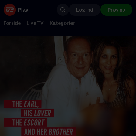
Log ind
Prøv nu
Forside
Live TV
Kategorier