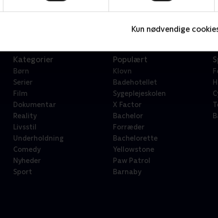
Serier • 1 sæsoner
2
Kun nødvendige cookie
Kategorier
Populært
S
Børn
Klovn
F
Serier
Badehotellet
H
Film
Sygeplejeskolen
C
Dokumentar
X Factor
T
Reality
Bachelor
B
Livsstil
Forræder
Underholdning
Bachelorette
Comedy
Yellowstone
Nyheder
Paw Patrol
Sport
Barnaby