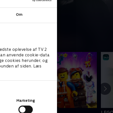
Om
edste oplevelse af TV 2
e kan anvende cookie-data
ge cookies herunder, og
 bunden af siden. Læs
Marketing
EGO filmen 2
LEGO