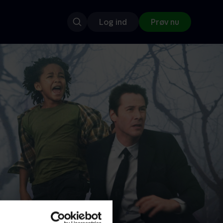
Log ind
Prøv nu