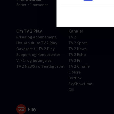
Serier • 1 sæsoner
Om TV 2 Play
Kanaler
Priser og abonnement
TV 2
Her kan du se TV 2 Play
TV 2 Sport
Gavekort til TV 2 Play
TV 2 News
Support og Kundecenter
TV 2 Echo
Vilkår og betingelser
TV 2 Fri
TV 2 NEWS i offentligt rum
TV 2 Charlie
C More
BritBox
SkyShowtime
Oiii