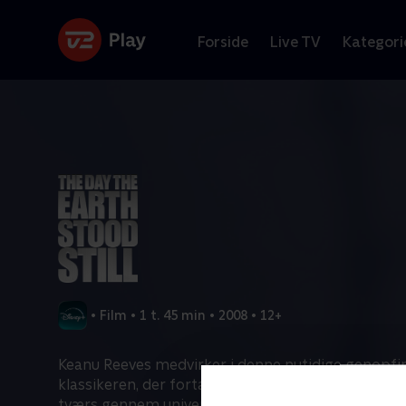
Forside
Live TV
Kategori
•
Film
•
1 t. 45 min
•
2008
•
12+
Keanu Reeves medvirker i denne nutidige genopfind
klassikeren, der fortæller historien om et rumvæse
tværs gennem universet for at advare om en fore