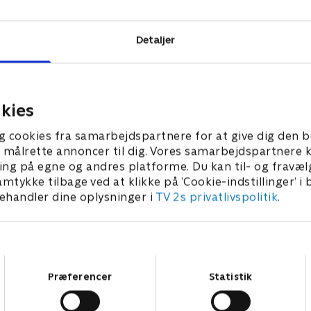
Detaljer
kies
g cookies fra samarbejdspartnere for at give dig den b
l at målrette annoncer til dig. Vores samarbejdspartner
ing på egne og andres platforme. Du kan til- og fravæl
amtykke tilbage ved at klikke på ’Cookie-indstillinger’ i
handler dine oplysninger i
TV 2s privatlivspolitik
.
Samtykkevalg
Præferencer
Statistik
Star Wars: Visions Presents - The Ninth Jedi
L