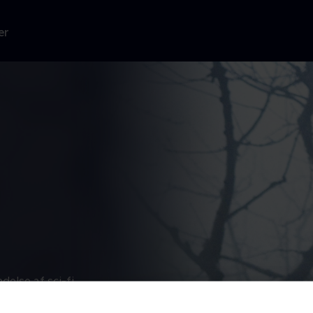
er
else af sci-fi
n, der rejser
stående krise