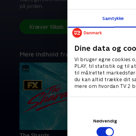
på jorden.
Samtykke
Kræver tilkøb
Dine data og coo
Mere indhold fra Disney+
Vi bruger egne cookies o
PLAY, til statistik og ti
til målrettet markedsfør
du kan altid trække dit s
mere om hvordan TV 2 be
Nødvendig
The Shards