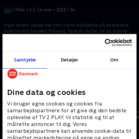
•
Film
•
1 t. 16 min
•
2013
•
9+
Ingen anden familie har haft større indflydelse på amerikansk
fodbold end familien Manning. Faderen Archie var en stjerne-
quarterback på University of Mississippi og senere for New
Orleans Saints.
Samtykke
Detaljer
Om
Kræver tilkøb
Mere indhold fra Disney+
Dine data og cookies
Vi bruger egne cookies og cookies fra
samarbejdspartnere for at give dig den bedste
oplevelse af TV 2 PLAY, til statistik og til at
målrette annoncer til dig. Vores
samarbejdspartnere kan anvende cookie-data til
målrettet markedsføring på egne og andres