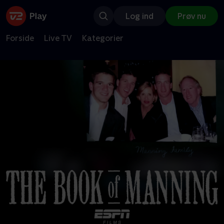
Log ind
Prøv nu
Forside
Live TV
Kategorier