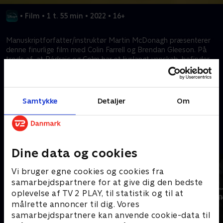
•
Film
•
1 t. 55 min
•
2022
•
16+
Manuskriptforfatter/instruktør Martin McDonagh præsenterer
denne finurlige film med Colin Farrell og Brendan Gleeson. På
trods af, at Pádraic og Colm har et livslangt venskab, befinder
de sig i en svær situation, da den ene pludselig afslutter deres
venskab, hvilket får alarmerende konsekvenser for dem begge.
Samtykke
Detaljer
Om
Kræver tilkøb
Mere indhold fra Disney+
Dine data og cookies
Vi bruger egne cookies og cookies fra
samarbejdspartnere for at give dig den bedste
oplevelse af TV 2 PLAY, til statistik og til at
målrette annoncer til dig. Vores
samarbejdspartnere kan anvende cookie-data til