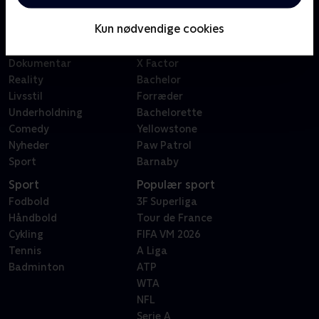
Børn
Klovn
Kun nødvendige cookies
Serier
Badehotellet
Film
Sygeplejeskolen
Dokumentar
X Factor
Reality
Bachelor
Livsstil
Forræder
Underholdning
Bachelorette
Comedy
Yellowstone
Nyheder
Paw Patrol
Sport
Barnaby
Sport
Populær sport
Fodbold
3F Superliga
Håndbold
Tour de France
Cykling
FIFA VM 2026
Tennis
A Liga
Badminton
ATP
WTA
NFL
Serie A