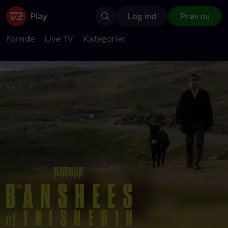
Log ind
Prøv nu
Forside
Live TV
Kategorier