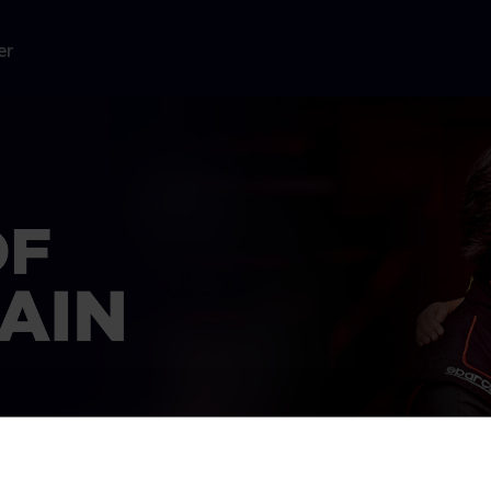
er
d sin ejer,