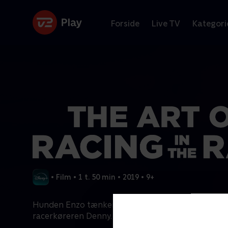
Forside
Live TV
Kategori
•
Film
•
1 t. 50 min
•
2019
•
9+
Hunden Enzo tænker tilbage på sine oplevelser me
racerkøreren Denny.