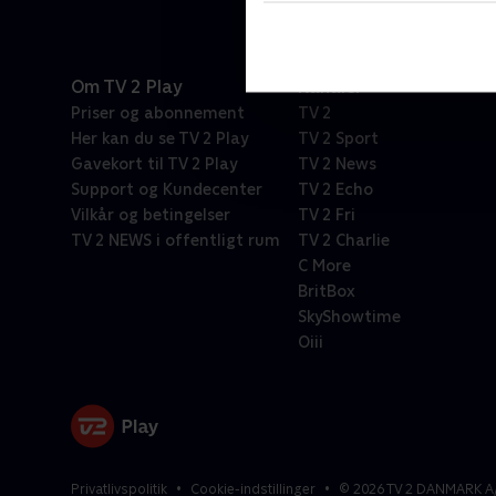
Om TV 2 Play
Kanaler
Priser og abonnement
TV 2
Her kan du se TV 2 Play
TV 2 Sport
Gavekort til TV 2 Play
TV 2 News
Support og Kundecenter
TV 2 Echo
Vilkår og betingelser
TV 2 Fri
TV 2 NEWS i offentligt rum
TV 2 Charlie
C More
BritBox
SkyShowtime
Oiii
Privatlivspolitik
Cookie-indstillinger
©
2026
TV 2 DANMARK A