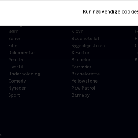
Kun nødvendige cookie
Kategorier
Populært
S
Børn
Klovn
F
Serier
Badehotellet
H
Film
Sygeplejeskolen
C
Dokumentar
X Factor
T
Reality
Bachelor
B
Livsstil
Forræder
Underholdning
Bachelorette
Comedy
Yellowstone
Nyheder
Paw Patrol
Sport
Barnaby
/S