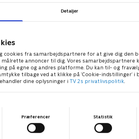
Detaljer
kies
g cookies fra samarbejdspartnere for at give dig den b
l at målrette annoncer til dig. Vores samarbejdspartner
ing på egne og andres platforme. Du kan til- og fravæl
amtykke tilbage ved at klikke på ’Cookie-indstillinger’ i
handler dine oplysninger i
TV 2s privatlivspolitik
.
Samtykkevalg
Præferencer
Statistik
Star Wars: Visions Presents - The Ninth Jedi
L
Serier • 1 sæsoner
2