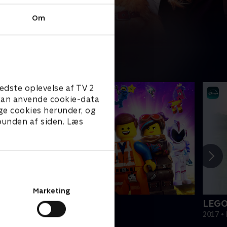
Om
edste oplevelse af TV 2
e kan anvende cookie-data
ge cookies herunder, og
 bunden af siden. Læs
Marketing
EGO filmen 2
LEGO
019 • Film • 1 t. 47 min
2017 • 