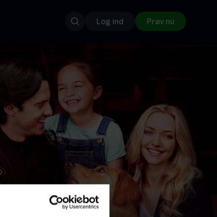
Log ind
Prøv nu