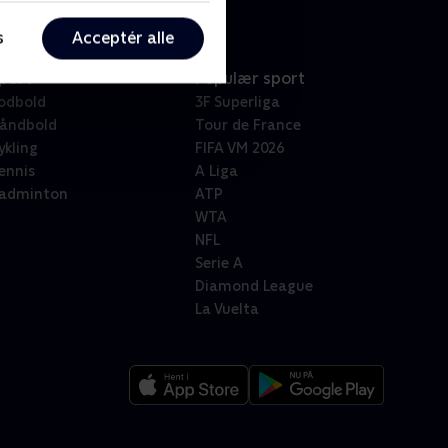
s
Acceptér alle
port
Populær sport
odbold
3F Superliga
åndbold
Tour de France
ykling
FIFA VM 2026
ennis
A Liga
adminton
ATP
WTA
NFL
Serie A
Diamond League
La Vuelta