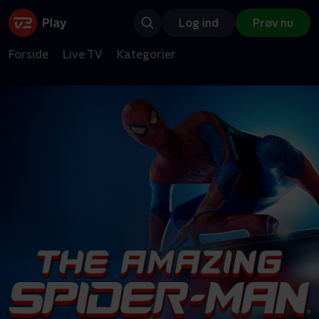
Log ind
Prøv nu
Forside
Live TV
Kategorier