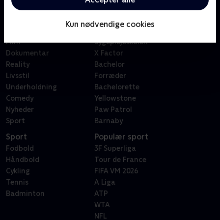
Kategorier
Populært
Børn
Klovn
Kun nødvendige cookies
Serier
Badehotellet
Film
Sygeplejeskolen
Dokumentar
X Factor
Reality
Bachelor
Livsstil
Forræder
Underholdning
Bachelorette
Comedy
Yellowstone
Nyheder
Paw Patrol
Sport
Barnaby
Sport
Populær sport
Fodbold
3F Superliga
Håndbold
Tour de France
Cykling
FIFA VM 2026
Tennis
A Liga
Badminton
ATP
WTA
NFL