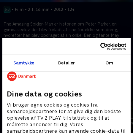
•
Film
•
2 t. 16 min
•
2012
•
12+
The Amazing Spider-Man er historien om Peter Parker, en
gymnasieelev, der blev forladt af sine forældre som dreng,
hvorefter han blev opdraget af sin onkel Ben og tante May.
Som de fleste teenagere forsøger Peter at finde ud af, hvem
han er, og hvordan han er blevet den person, han er i dag. Peter
er også ved at finde ud af det med sit første gymnasie-crush,
Gwen Stacy, og sammen kæmper de med kærlighed,
Samtykke
Detaljer
Om
forpligtelse og hemmeligheder.
Kræver tilkøb
Mere indhold fra Disney+
Dine data og cookies
Vi bruger egne cookies og cookies fra
samarbejdspartnere for at give dig den bedste
oplevelse af TV 2 PLAY, til statistik og til at
målrette annoncer til dig. Vores
samarbejdspartnere kan anvende cookie-data til