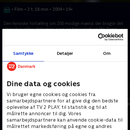
•
Film
•
2 t. 18 min
•
2004
•
14+
Den heroiske fortælling om 200 modige mænd, der bragte det
ultimative offer i frihedens navn og forsvarede et lille Texas-
fort i 13 dage mod en hel hær!
Kræver tilkøb
Samtykke
Detaljer
Om
Mere indhold fra Disney+
Dine data og cookies
Vi bruger egne cookies og cookies fra
samarbejdspartnere for at give dig den bedste
oplevelse af TV 2 PLAY, til statistik og til at
målrette annoncer til dig. Vores
samarbejdspartnere kan anvende cookie-data til
målrettet markedsføring på egne og andres