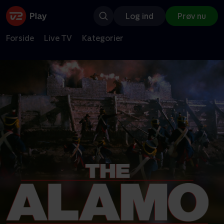
Log ind
Prøv nu
Forside
Live TV
Kategorier