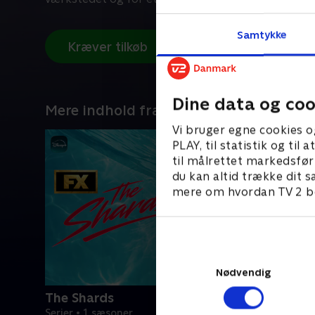
Samtykke
Kræver tilkøb
Dine data og coo
Mere indhold fra Disney+
Vi bruger egne cookies o
PLAY, til statistik og ti
til målrettet markedsfør
du kan altid trække dit s
mere om hvordan TV 2 be
Nødvendig
The Shards
Serier • 1 sæsoner