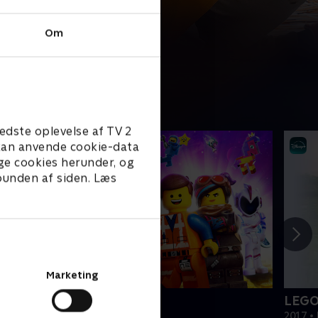
Om
edste oplevelse af TV 2
e kan anvende cookie-data
ge cookies herunder, og
 bunden af siden. Læs
Marketing
EGO filmen 2
LEGO
019 • Film • 1 t. 47 min
2017 • 