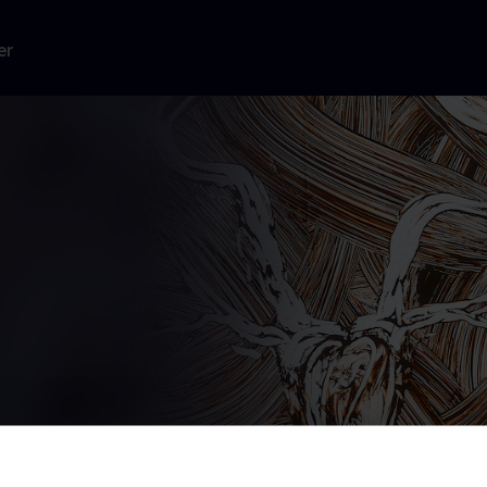
er
er Miquel
edet, uden for