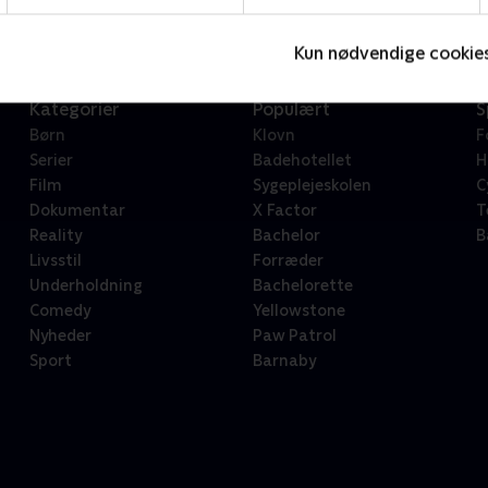
Kun nødvendige cookie
Kategorier
Populært
S
Børn
Klovn
F
Serier
Badehotellet
H
Film
Sygeplejeskolen
C
Dokumentar
X Factor
T
Reality
Bachelor
B
Livsstil
Forræder
Underholdning
Bachelorette
Comedy
Yellowstone
Nyheder
Paw Patrol
Sport
Barnaby