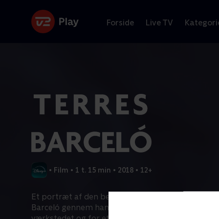
Forside
Live TV
Kategori
•
Film
•
1 t. 15 min
•
2018
•
12+
Et portræt af den betydningsfulde samtidskunstn
Barceló gennem hans skabelsesproces, altid på st
værkstedet og for et flygtigt liv.