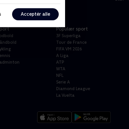
s
Acceptér alle
port
Populær sport
odbold
3F Superliga
åndbold
Tour de France
ykling
FIFA VM 2026
ennis
A Liga
adminton
ATP
WTA
NFL
Serie A
Diamond League
La Vuelta