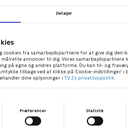
Detaljer
kies
g cookies fra samarbejdspartnere for at give dig den b
l at målrette annoncer til dig. Vores samarbejdspartner
ing på egne og andres platforme. Du kan til- og fravæl
amtykke tilbage ved at klikke på ’Cookie-indstillinger’ i
handler dine oplysninger i
TV 2s privatlivspolitik
.
Samtykkevalg
Præferencer
Statistik
Star Wars: Visions Presents - The Ninth Jedi
L
Serier • 1 sæsoner
2