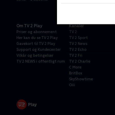
Om TV 2 Play
Kanaler
Priser og abonnement
TV 2
Her kan du se TV 2 Play
TV 2 Sport
Gavekort til TV 2 Play
TV 2 News
Support og Kundecenter
TV 2 Echo
Vilkår og betingelser
TV 2 Fri
TV 2 NEWS i offentligt rum
TV 2 Charlie
C More
BritBox
SkyShowtime
Oiii