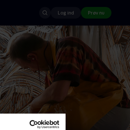
Log ind
Prøv nu