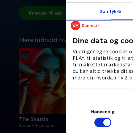
Samtykke
Kræver tilkøb
Dine data og coo
Mere indhold fra Disney+
Vi bruger egne cookies o
PLAY, til statistik og ti
til målrettet markedsfør
du kan altid trække dit s
mere om hvordan TV 2 be
Nødvendig
The Shards
Serier • 1 sæsoner