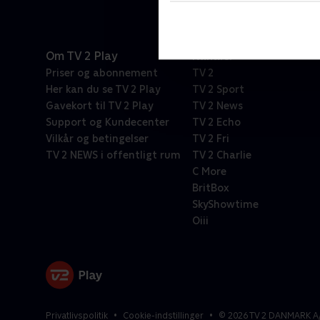
Om TV 2 Play
Kanaler
Priser og abonnement
TV 2
Her kan du se TV 2 Play
TV 2 Sport
Gavekort til TV 2 Play
TV 2 News
Support og Kundecenter
TV 2 Echo
Vilkår og betingelser
TV 2 Fri
TV 2 NEWS i offentligt rum
TV 2 Charlie
C More
BritBox
SkyShowtime
Oiii
Privatlivspolitik
Cookie-indstillinger
©
2026
TV 2 DANMARK A