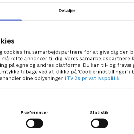
Detaljer
kies
g cookies fra samarbejdspartnere for at give dig den b
l at målrette annoncer til dig. Vores samarbejdspartner
ing på egne og andres platforme. Du kan til- og fravæl
amtykke tilbage ved at klikke på ’Cookie-indstillinger’ i
handler dine oplysninger i
TV 2s privatlivspolitik
.
Samtykkevalg
Præferencer
Statistik
Star Wars: Visions Presents - The Ninth Jedi
L
Serier • 1 sæsoner
2