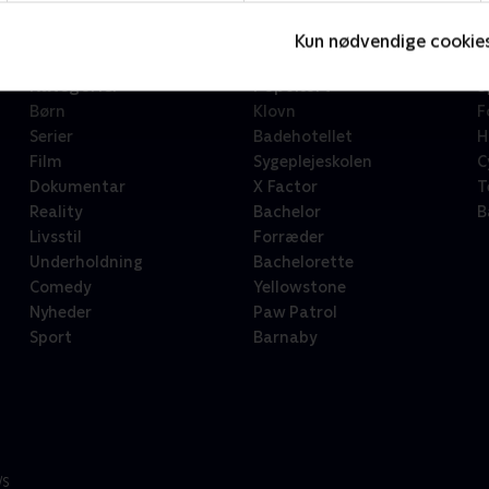
Kun nødvendige cookie
Kategorier
Populært
S
Børn
Klovn
F
Serier
Badehotellet
H
Film
Sygeplejeskolen
C
Dokumentar
X Factor
T
Reality
Bachelor
B
Livsstil
Forræder
Underholdning
Bachelorette
Comedy
Yellowstone
Nyheder
Paw Patrol
Sport
Barnaby
/S