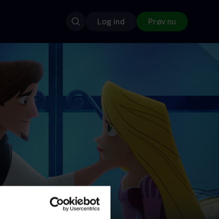
Log ind
Prøv nu