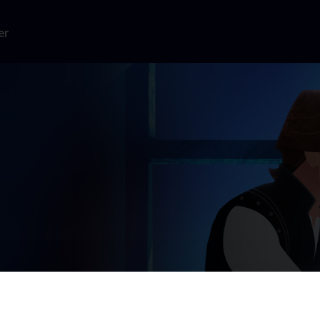
er
men én