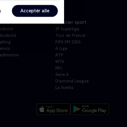
s
Acceptér alle
port
Populær sport
odbold
3F Superliga
åndbold
Tour de France
ykling
FIFA VM 2026
ennis
A Liga
adminton
ATP
WTA
NFL
Serie A
Diamond League
La Vuelta