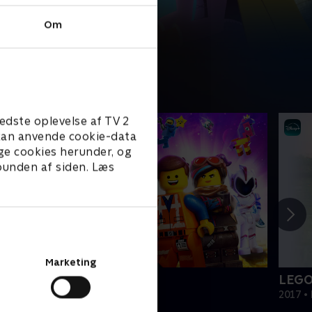
Om
edste oplevelse af TV 2
e kan anvende cookie-data
ge cookies herunder, og
 bunden af siden. Læs
Marketing
EGO filmen 2
LEGO
019 • Film • 1 t. 47 min
2017 • 