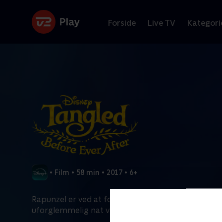
Forside
Live TV
Kategori
•
Film
•
58 min
•
2017
•
6+
Rapunzel er ved at forberede sig til sin kroning, 
uforglemmelig nat vil forandre hendes hår igen!