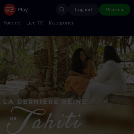
Log ind
Prøv nu
Forside
Live TV
Kategorier