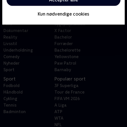
Kategorier
Populært
Børn
Klovn
Kun nødvendige cookies
Serier
Badehotellet
Film
Sygeplejeskolen
Dokumentar
X Factor
Reality
Bachelor
Livsstil
Forræder
Underholdning
Bachelorette
Comedy
Yellowstone
Nyheder
Paw Patrol
Sport
Barnaby
Sport
Populær sport
Fodbold
3F Superliga
Håndbold
Tour de France
Cykling
FIFA VM 2026
Tennis
A Liga
Badminton
ATP
WTA
NFL