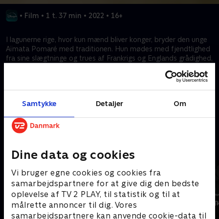
•
Film
•
1 t. 37 min
•
2022
•
16+
I lagunerne rige, hvor kun mænd bliver konger, bryder den unge
Aïmata Pomaré med traditionen. Hun mødes med fjendtlighed
fra sine slægtninge og trues af Frankrigs og Englands grådighed,
men den unge tahitiske prinsesse Aïmata forsøger alligevel at
redde sine traditioner og sit folk for at give dem en bedre
fremtid.
Samtykke
Detaljer
Om
Kræver tilkøb
Mere indhold fra Disney+
Dine data og cookies
Vi bruger egne cookies og cookies fra
samarbejdspartnere for at give dig den bedste
oplevelse af TV 2 PLAY, til statistik og til at
målrette annoncer til dig. Vores
samarbejdspartnere kan anvende cookie-data til