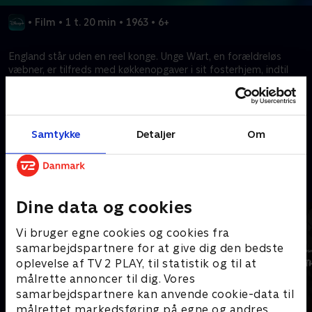
•
Film
•
1 t. 20 min
•
1963
•
6+
England står uden en reel konge. Unge Wart, en forældreløs
væbner, er tilfreds med køkkenopgaver i sit fosterhjem, indtil
han møder troldmanden Merlin og hans ugle, Archimedes. Kan
Wart blive konge?
Samtykke
Detaljer
Om
Kræver tilkøb
Mere indhold fra Disney+
Dine data og cookies
Vi bruger egne cookies og cookies fra
samarbejdspartnere for at give dig den bedste
oplevelse af TV 2 PLAY, til statistik og til at
målrette annoncer til dig. Vores
samarbejdspartnere kan anvende cookie-data til
målrettet markedsføring på egne og andres