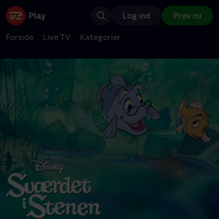
Log ind
Prøv nu
Forside
Live TV
Kategorier