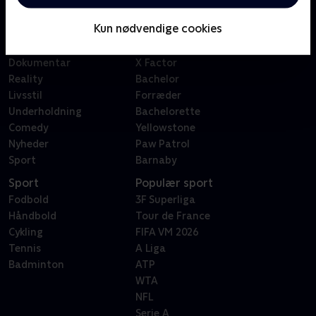
Børn
Klovn
Kun nødvendige cookies
Serier
Badehotellet
Film
Sygeplejeskolen
Dokumentar
X Factor
Reality
Bachelor
Livsstil
Forræder
Underholdning
Bachelorette
Comedy
Yellowstone
Nyheder
Paw Patrol
Sport
Barnaby
Sport
Populær sport
Fodbold
3F Superliga
Håndbold
Tour de France
Cykling
FIFA VM 2026
Tennis
A Liga
Badminton
ATP
WTA
NFL
Serie A