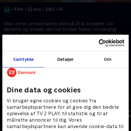
•
Film
•
52 min
•
2012
•
9+
Kilian Jornet, en enestående atlet på 25 år, excellerer i ski-
alpinisme og ultraløb, idet han trodser farene i sit bjergrige
miljø. Trods de høje omkostninger ved hans stræben forbliver
hans lidenskab en drivkraft, der viser modstanden og
beslutsomheden hos dem, der er født i så barske landskaber.
Samtykke
Detaljer
Om
Kræver tilkøb
Mere indhold fra Disney+
Dine data og cookies
Vi bruger egne cookies og cookies fra
samarbejdspartnere for at give dig den bedste
oplevelse af TV 2 PLAY, til statistik og til at
målrette annoncer til dig. Vores
samarbejdspartnere kan anvende cookie-data til