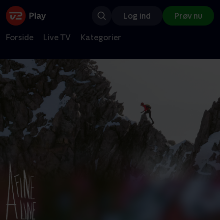
Log ind
Prøv nu
Forside
Live TV
Kategorier