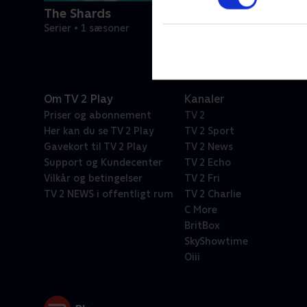
The Shards
Serier • 1 sæsoner
Om TV 2 Play
Kanaler
Priser og abonnement
TV 2
Her kan du se TV 2 Play
TV 2 Sport
Gavekort til TV 2 Play
TV 2 News
Support og Kundecenter
TV 2 Echo
Vilkår og betingelser
TV 2 Fri
TV 2 NEWS i offentligt rum
TV 2 Charlie
C More
BritBox
SkyShowtime
Oiii