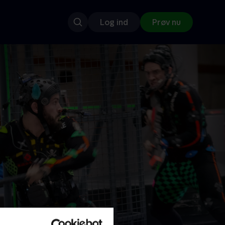
Log ind
Prøv nu