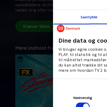
speedbådene, så efterlader stuntteamet dig på k
sædet, ivrig efter mere.
Samtykke
Kræver tilkøb
Dine data og coo
Mere indhold fra Disney+
Vi bruger egne cookies o
PLAY, til statistik og ti
til målrettet markedsfør
du kan altid trække dit s
mere om hvordan TV 2 be
Nødvendig