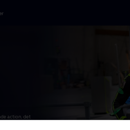
er
de action, det
giver sig ud i
er RDA-