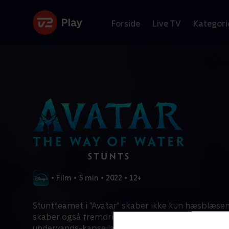
Forside
Live TV
Kategori
•
Film
•
5 min
•
2022
•
12+
Stuntteamet i "Avatar" skaber ikke kun hæsblæsen
skaber også fremdrift i historien. Uanset om de be
undervands-kapsejlads, luftakrobatik eller betjen