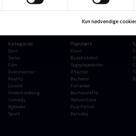
Star Wars: Visions Presents - The Ninth Jedi
L
Serier • 1 sæsoner
2
Kun nødvendige cookie
Kategorier
Populært
S
Børn
Klovn
F
Serier
Badehotellet
H
Film
Sygeplejeskolen
C
Dokumentar
X Factor
T
Reality
Bachelor
B
Livsstil
Forræder
Underholdning
Bachelorette
Comedy
Yellowstone
Nyheder
Paw Patrol
Sport
Barnaby