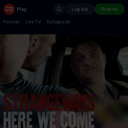
Log ind
Prøv nu
Forside
Live TV
Kategorier