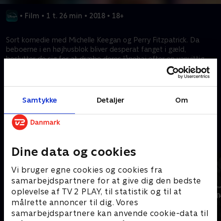
•
Film
•
1 t. 26 min
•
2018
•
18+
Sort komedie med Michelle Keegan og Perry Fitzpatrick. Da
beboerne i en højhusblok bliver desperat fanget i gæld,
beslutter de sig for at dræbe deres lånehaj efter en vanvittig
blokfest. Men når en hård, kompromisløs kvinde begynder at
stille akavede spørgsmål, begynder gruppen at gå i panik.
Samtykke
Detaljer
Om
Kræver tilkøb
Mere indhold fra Disney+
Dine data og cookies
Vi bruger egne cookies og cookies fra
samarbejdspartnere for at give dig den bedste
oplevelse af TV 2 PLAY, til statistik og til at
målrette annoncer til dig. Vores
samarbejdspartnere kan anvende cookie-data til