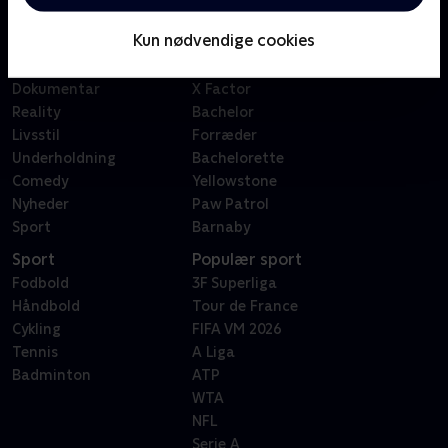
Børn
Klovn
Kun nødvendige cookies
Serier
Badehotellet
Film
Sygeplejeskolen
Dokumentar
X Factor
Reality
Bachelor
Livsstil
Forræder
Underholdning
Bachelorette
Comedy
Yellowstone
Nyheder
Paw Patrol
Sport
Barnaby
Sport
Populær sport
Fodbold
3F Superliga
Håndbold
Tour de France
Cykling
FIFA VM 2026
Tennis
A Liga
Badminton
ATP
WTA
NFL
Serie A