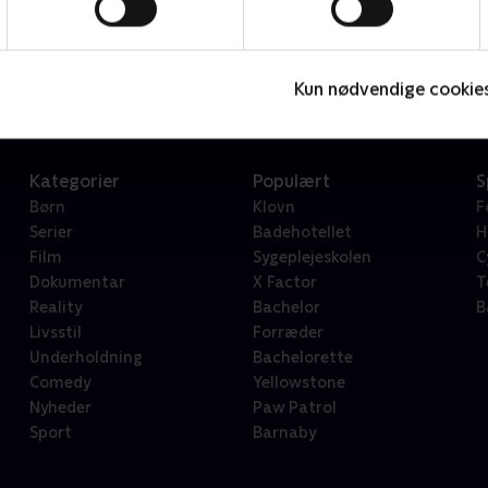
Star Wars: Visions Presents - The Ninth Jedi
L
Serier • 1 sæsoner
2
Kun nødvendige cookie
Kategorier
Populært
S
Børn
Klovn
F
Serier
Badehotellet
H
Film
Sygeplejeskolen
C
Dokumentar
X Factor
T
Reality
Bachelor
B
Livsstil
Forræder
Underholdning
Bachelorette
Comedy
Yellowstone
Nyheder
Paw Patrol
Sport
Barnaby