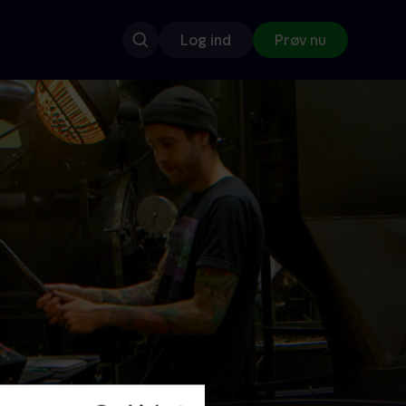
Log ind
Prøv nu