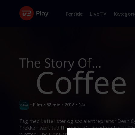
Forside
Live TV
Kategori
•
Film
•
52 min
•
2016
•
14+
Tag med kafferister og socialentreprenør Dean C
Trekker-vært Judith Jones, når de udforsker kaffen
"Coffee: The Drink that Changed America." De spo