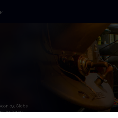
er
ycon og Globe
s historie i
rer dens