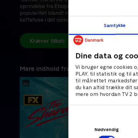
oprindelse fra Etiopien for over tusind år siden ti
popularitet blandt muslimer i Arabien og udbrede
kaffehuse i det osmanniske imperium.
Samtykke
Kræver tilkøb
Dine data og coo
Vi bruger egne cookies o
Mere indhold fra Disney+
PLAY, til statistik og ti
til målrettet markedsfør
du kan altid trække dit s
mere om hvordan TV 2 be
Nødvendig