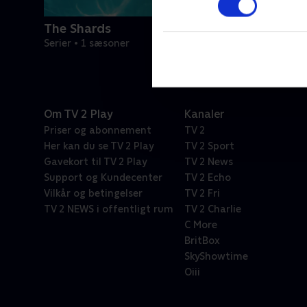
The Shards
Serier • 1 sæsoner
Om TV 2 Play
Kanaler
Priser og abonnement
TV 2
Her kan du se TV 2 Play
TV 2 Sport
Gavekort til TV 2 Play
TV 2 News
Support og Kundecenter
TV 2 Echo
Vilkår og betingelser
TV 2 Fri
TV 2 NEWS i offentligt rum
TV 2 Charlie
C More
BritBox
SkyShowtime
Oiii