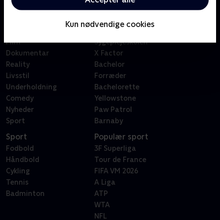
Kategorier
Populært
Børn
Klovn
Kun nødvendige cookies
Serier
Badehotellet
Film
Sygeplejeskolen
Dokumentar
X Factor
Reality
Bachelor
Livsstil
Forræder
Underholdning
Bachelorette
Comedy
Yellowstone
Nyheder
Paw Patrol
Sport
Barnaby
Sport
Populær sport
Fodbold
3F Superliga
Håndbold
Tour de France
Cykling
FIFA VM 2026
Tennis
A Liga
Badminton
ATP
WTA
NFL