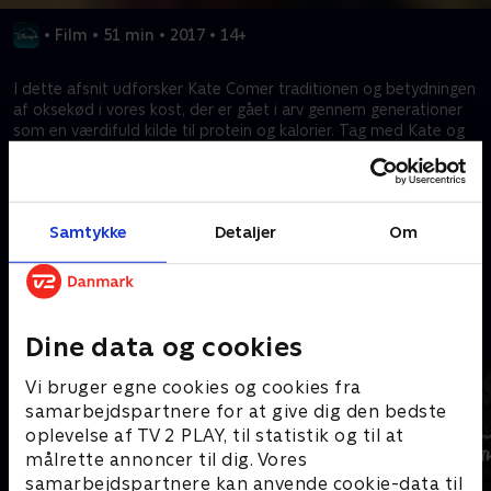
•
Film
•
51 min
•
2017
•
14+
I dette afsnit udforsker Kate Comer traditionen og betydningen
af oksekød i vores kost, der er gået i arv gennem generationer
som en værdifuld kilde til protein og kalorier. Tag med Kate og
andre værter på en rejse for at afsløre oksekødets historie og
globale indflydelse, og spørgsmålet om, hvorfor det er blevet
en fast bestanddel i kostvaner over hele verden.
Samtykke
Detaljer
Om
Kræver tilkøb
Mere indhold fra Disney+
Dine data og cookies
Vi bruger egne cookies og cookies fra
samarbejdspartnere for at give dig den bedste
oplevelse af TV 2 PLAY, til statistik og til at
målrette annoncer til dig. Vores
samarbejdspartnere kan anvende cookie-data til