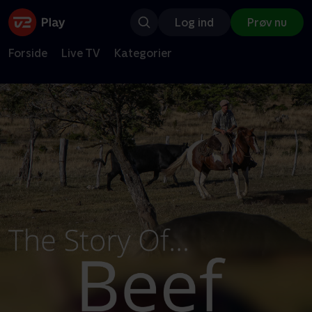
Log ind
Prøv nu
Forside
Live TV
Kategorier