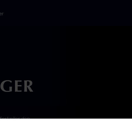
er
 fortæller den
ing fra dreng
se ændrer hans