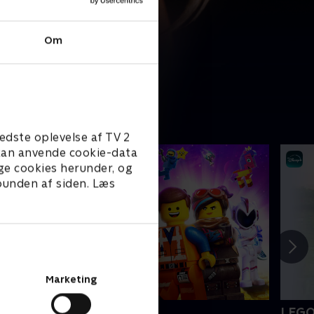
Om
edste oplevelse af TV 2
e kan anvende cookie-data
ge cookies herunder, og
 bunden af siden. Læs
Marketing
EGO filmen 2
LEGO