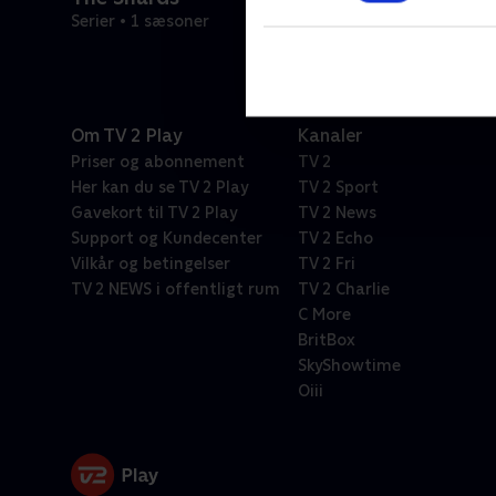
Serier • 1 sæsoner
Om TV 2 Play
Kanaler
Priser og abonnement
TV 2
Her kan du se TV 2 Play
TV 2 Sport
Gavekort til TV 2 Play
TV 2 News
Support og Kundecenter
TV 2 Echo
Vilkår og betingelser
TV 2 Fri
TV 2 NEWS i offentligt rum
TV 2 Charlie
C More
BritBox
SkyShowtime
Oiii