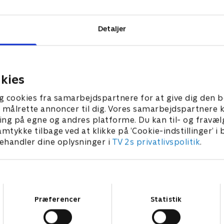
Detaljer
kies
g cookies fra samarbejdspartnere for at give dig den b
l at målrette annoncer til dig. Vores samarbejdspartner
ing på egne og andres platforme. Du kan til- og fravæl
amtykke tilbage ved at klikke på ’Cookie-indstillinger’ i
handler dine oplysninger i
TV 2s privatlivspolitik
.
Samtykkevalg
Præferencer
Statistik
Star Wars: Visions Presents - The Ninth Jedi
L