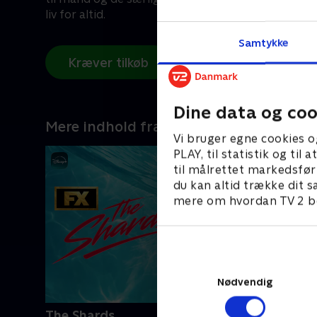
liv for altid.
Samtykke
Kræver tilkøb
Dine data og coo
Mere indhold fra Disney+
Vi bruger egne cookies o
PLAY, til statistik og ti
til målrettet markedsfør
du kan altid trække dit s
mere om hvordan TV 2 be
Nødvendig
The Shards