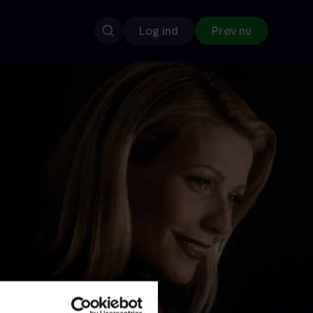
Log ind
Prøv nu