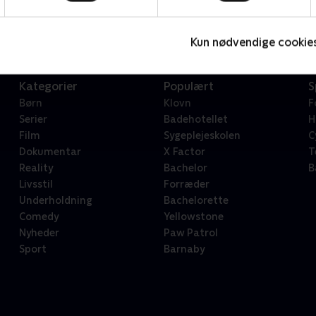
Serier • 1 sæsoner
2
Kun nødvendige cookie
Kategorier
Populært
S
Børn
Klovn
F
Serier
Badehotellet
H
Film
Sygeplejeskolen
C
Dokumentar
X Factor
T
Reality
Bachelor
B
Livsstil
Forræder
Underholdning
Bachelorette
Comedy
Yellowstone
Nyheder
Paw Patrol
Sport
Barnaby