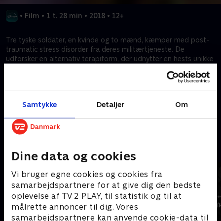
•
Film
•
1 t. 28 min
•
2018
•
12+
Tre tyske soldater, en kvinde og to mænd, kæmper med post-
traumatic stress disorder fra deres militærtjeneste. De
udforsker en alternativ terapiform, der udnytter en hests unikke
evne til at forbindes med det menneskelige sind. Filmen følger
deres rejse, mens de arbejder på at hele deres indre sår
gennem dette stærke og ukonventionelle bånd.
Samtykke
Detaljer
Om
Kræver tilkøb
Mere indhold fra Disney+
Dine data og cookies
Vi bruger egne cookies og cookies fra
samarbejdspartnere for at give dig den bedste
oplevelse af TV 2 PLAY, til statistik og til at
målrette annoncer til dig. Vores
samarbejdspartnere kan anvende cookie-data til