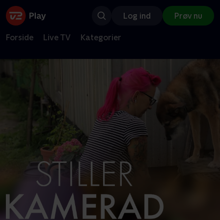
Log ind
Prøv nu
Forside
Live TV
Kategorier