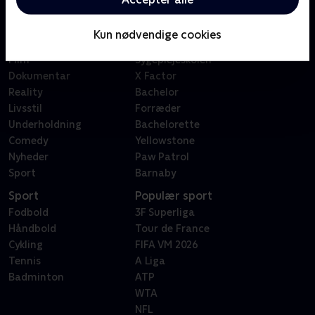
Kategorier
Populært
Børn
Klovn
Kun nødvendige cookies
Serier
Badehotellet
Film
Sygeplejeskolen
Dokumentar
X Factor
Reality
Bachelor
Livsstil
Forræder
Underholdning
Bachelorette
Comedy
Yellowstone
Nyheder
Paw Patrol
Sport
Barnaby
Sport
Populær sport
Fodbold
3F Superliga
Håndbold
Tour de France
Cykling
FIFA VM 2026
Tennis
A Liga
Badminton
ATP
WTA
NFL