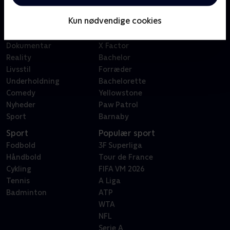
Børn
Klovn
Kun nødvendige cookies
Serier
Badehotellet
Film
Sygeplejeskolen
Dokumentar
X Factor
Reality
Bachelor
Livsstil
Forræder
Underholdning
Bachelorette
Comedy
Yellowstone
Nyheder
Paw Patrol
Sport
Barnaby
Sport
Populær sport
Fodbold
3F Superliga
Håndbold
Tour de France
Cykling
FIFA VM 2026
Tennis
A Liga
Badminton
ATP
WTA
NFL
Serie A