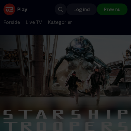
Log ind
Prøv nu
Forside
Live TV
Kategorier