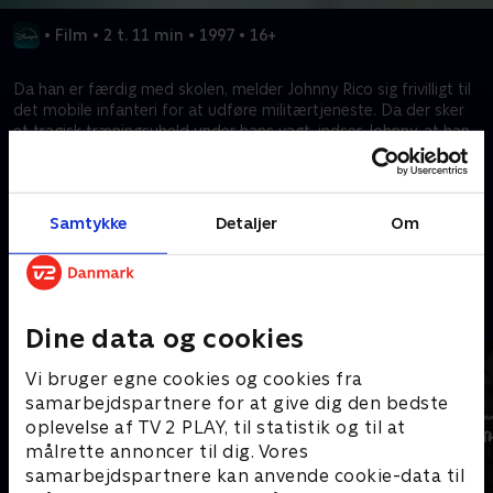
•
Film
•
2 t. 11 min
•
1997
•
16+
Da han er færdig med skolen, melder Johnny Rico sig frivilligt til
det mobile infanteri for at udføre militærtjeneste. Da der sker
et tragisk træningsuheld under hans vagt, indser Johnny, at han
har tilmeldt sig af de forkerte årsager. Han skal lige til at trække
sig, da jorden angribes af insekterne.
Samtykke
Detaljer
Om
Kræver tilkøb
Mere indhold fra Disney+
Dine data og cookies
Vi bruger egne cookies og cookies fra
samarbejdspartnere for at give dig den bedste
oplevelse af TV 2 PLAY, til statistik og til at
målrette annoncer til dig. Vores
samarbejdspartnere kan anvende cookie-data til