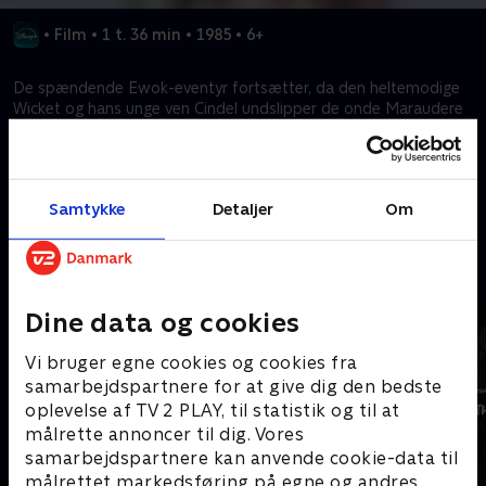
•
Film
•
1 t. 36 min
•
1985
•
6+
De spændende Ewok-eventyr fortsætter, da den heltemodige
Wicket og hans unge ven Cindel undslipper de onde Maraudere
med hjælp fra deres nye allierede, eneboeren Noa og hans
hurtige makker, Teek.
Samtykke
Detaljer
Om
Kræver tilkøb
Mere indhold fra Disney+
Dine data og cookies
Vi bruger egne cookies og cookies fra
samarbejdspartnere for at give dig den bedste
oplevelse af TV 2 PLAY, til statistik og til at
målrette annoncer til dig. Vores
samarbejdspartnere kan anvende cookie-data til
målrettet markedsføring på egne og andres