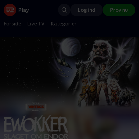
Log ind
Prøv nu
Forside
Live TV
Kategorier